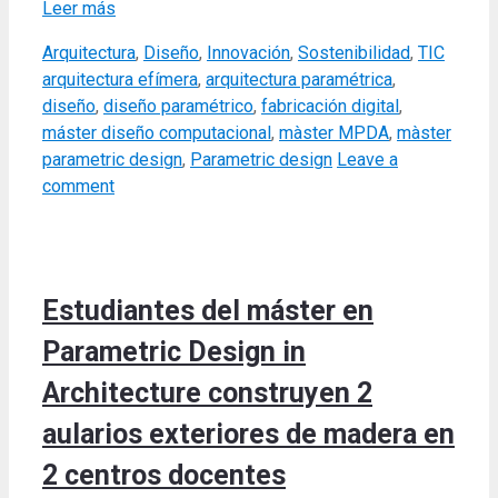
Leer más
Categories
Tags
Arquitectura
,
Diseño
,
Innovación
,
Sostenibilidad
,
TIC
arquitectura efímera
,
arquitectura paramétrica
,
diseño
,
diseño paramétrico
,
fabricación digital
,
máster diseño computacional
,
màster MPDA
,
màster
parametric design
,
Parametric design
Leave a
comment
Estudiantes del máster en
Parametric Design in
Architecture construyen 2
aularios exteriores de madera en
2 centros docentes