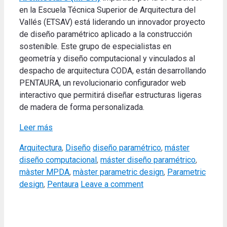
en la Escuela Técnica Superior de Arquitectura del
Vallés (ETSAV) está liderando un innovador proyecto
de diseño paramétrico aplicado a la construcción
sostenible. Este grupo de especialistas en
geometría y diseño computacional y vinculados al
despacho de arquitectura CODA, están desarrollando
PENTAURA, un revolucionario configurador web
interactivo que permitirá diseñar estructuras ligeras
de madera de forma personalizada.
Leer más
Categories
Tags
Arquitectura
,
Diseño
diseño paramétrico
,
máster
diseño computacional
,
máster diseño paramétrico
,
màster MPDA
,
màster parametric design
,
Parametric
design
,
Pentaura
Leave a comment