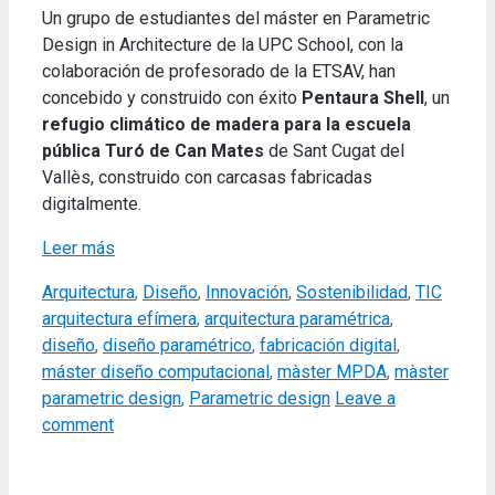
Un grupo de estudiantes del máster en Parametric
Design in Architecture de la UPC School, con la
colaboración de profesorado de la ETSAV, han
concebido y construido con éxito
Pentaura Shell
, un
refugio climático de madera para la escuela
pública Turó
de Can Mates
de Sant Cugat del
Vallès, construido con carcasas fabricadas
digitalmente
.
Leer más
Categories
Tags
Arquitectura
,
Diseño
,
Innovación
,
Sostenibilidad
,
TIC
arquitectura efímera
,
arquitectura paramétrica
,
diseño
,
diseño paramétrico
,
fabricación digital
,
máster diseño computacional
,
màster MPDA
,
màster
parametric design
,
Parametric design
Leave a
comment