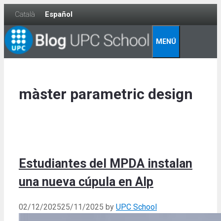
Skip
Català
Español
to
content
MENÚ
màster parametric design
Estudiantes del MPDA instalan
una nueva cúpula en Alp
02/12/2025
25/11/2025
by
UPC School