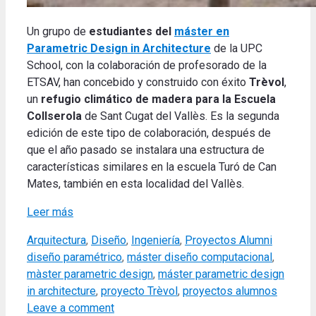
Un grupo de
estudiantes del
máster en
Parametric Design in Architecture
de la UPC
School, con la colaboración de profesorado de la
ETSAV, han concebido y construido con éxito
Trèvol
,
un
refugio climático de madera para la Escuela
Collserola
de Sant Cugat del Vallès. Es la segunda
edición de este tipo de colaboración, después de
que el año pasado se instalara una estructura de
características similares en la escuela Turó de Can
Mates, también en esta localidad del Vallès.
Leer más
Categories
Tags
Arquitectura
,
Diseño
,
Ingeniería
,
Proyectos Alumni
diseño paramétrico
,
máster diseño computacional
,
màster parametric design
,
máster parametric design
in architecture
,
proyecto Trèvol
,
proyectos alumnos
Leave a comment