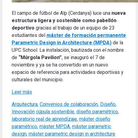
El campo de fútbol de Alp (Cerdanya) luce una
nueva
estructura ligera y sostenible como pabellón
deportivo
gracias al trabajo de un equipo de 23
estudiantes del
máster de formación permanente
Parametric Design in Architecture (MPDA)
de la
UPC School. La instalación, bautizada con el nombre
de
“Múrgola Pavilion”
, se inauguró el 7 de
noviembre y ya se ha convertido en un nuevo
espacio de referencia para actividades deportivas y
culturales del municipio.
Leer más
Categories
Arquitectura
,
Convenios de colaboración
,
Diseño
,
Tags
Innovación
cúpula sostenible
,
diseño paramétrico
,
laboratorio real de aprendizaje
,
máster diseño
paramétrico
,
màster MPDA
,
màster parametric
design
,
máster parametric design in architecture