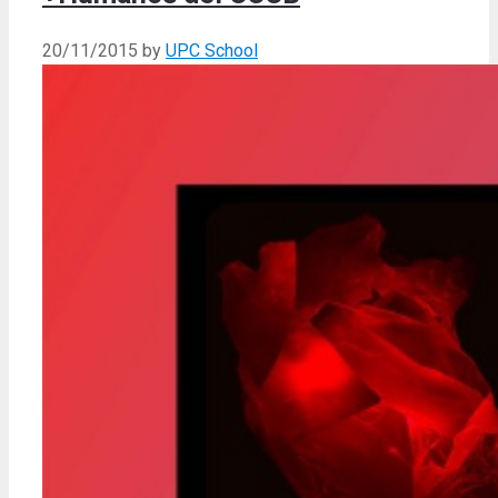
20/11/2015
by
UPC School