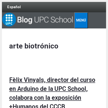
Skip
Español
to
content
MENÚ
arte biotrónico
Fèlix Vinyals, director del curso
en Arduino de la UPC School,
colabora con la exposición
+Humanos del CCCB