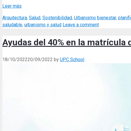
Leer más
Categories
Tags
Arquitectura
,
Salud
,
Sostenibilidad
,
Urbanismo
bienestar
,
planif
saludable
,
urbanismo y salud
Leave a comment
Ayudas del 40% en la matrícula
18/10/2022
20/09/2022
by
UPC School