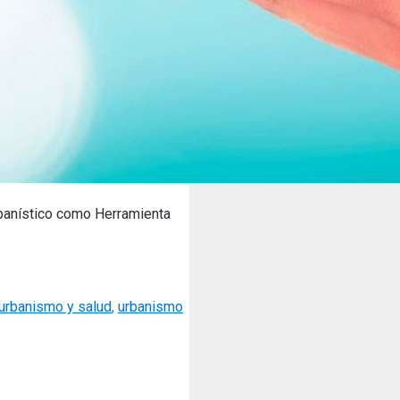
banístico como Herramienta
urbanismo y salud
,
urbanismo