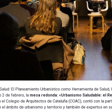
Salud: El Planeamiento Urbanístico como Herramienta de Salud, l
o 2 de febrero, la
mesa redonda:
«Urbanismo Saludable: el Re
n el Colegio de Arquitectos de Cataluña (COAC), contó con la pa
n el ámbito de urbanismo y territorio y también de expertos en
s