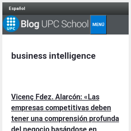
Skip
Español
to
content
MENÚ
business intelligence
Vicenç Fdez. Alarcón: «Las
empresas competitivas deben
tener una comprensión profunda
del negocio basándose en