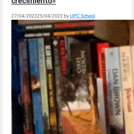
crecimiento»
27/04/2023
25/04/2023
by
UPC School