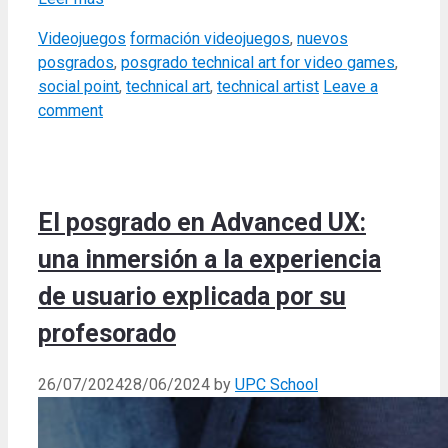
Categories
Tags
Videojuegos
formación videojuegos
,
nuevos
posgrados
,
posgrado technical art for video games
,
social point
,
technical art
,
technical artist
Leave a
comment
El posgrado en Advanced UX:
una inmersión a la experiencia
de usuario explicada por su
profesorado
26/07/2024
28/06/2024
by
UPC School