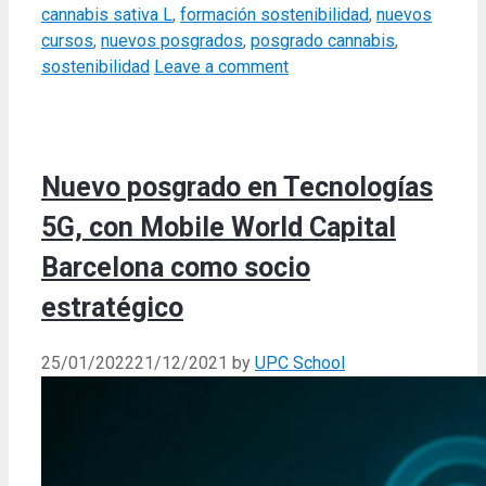
cannabis sativa L
,
formación sostenibilidad
,
nuevos
cursos
,
nuevos posgrados
,
posgrado cannabis
,
sostenibilidad
Leave a comment
Nuevo posgrado en Tecnologías
5G, con Mobile World Capital
Barcelona como socio
estratégico
25/01/2022
21/12/2021
by
UPC School