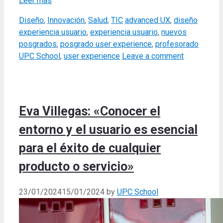
Leer más
Categories
Tags
Diseño
,
Innovación
,
Salud
,
TIC
advanced UX
,
diseño
experiencia usuario
,
experiencia usuario
,
nuevos
posgrados
,
posgrado user experience
,
profesorado
UPC School
,
user experience
Leave a comment
Eva Villegas: «Conocer el
entorno y el usuario es esencial
para el éxito de cualquier
producto o servicio»
23/01/2024
15/01/2024
by
UPC School