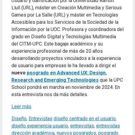
Usuario y Gamificación por la Universidad Ramon
Llull (URL), máster en Creación Multimedia y Serious
Games por La Salle (URL) y máster en Tecnologías
Accesibles para los Servicios de la Sociedad de la
Información por la UOC. Profesora y coordinadora del
grado en Diseño Digital y Tecnologías Multimedia
del CITM-UPC. Este bagaje académico y su
experiencia profesional de más de 20 años
desarrollando proyectos vinculados a la experiencia
de usuario para empresas le ha llevado a dirigir el
nuevo
posgrado en Advanced UX: Design,
Research and Emerging Technologies
que la UPC
School pondrá en marcha en noviembre de 2024. En
esta entrevista nos da más detalles.
Leer más
Categories
Tags
Diseño
,
Entrevistas
diseño centrado en el usuario
,
diseño experiencia usuario
,
entrevistas
,
entrevistas
dirección académica
,
nuevos posgrados
,
posgrado