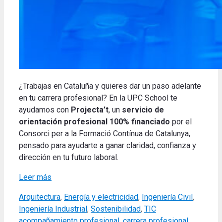
¿Trabajas en Cataluña y quieres dar un paso adelante
en tu carrera profesional? En la UPC School te
ayudamos con
Projecta’t
, un
servicio de
orientación profesional 100% financiado
por el
Consorci per a la Formació Contínua de Catalunya,
pensado para ayudarte a ganar claridad, confianza y
dirección en tu futuro laboral.
Leer más
Categories
Arquitectura
,
Energía y electricidad
,
Ingeniería Civil
,
Tags
Ingeniería Industrial
,
Sostenibilidad
,
TIC
acompañamiento profesional
,
carrera profesional
,