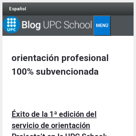
Skip
Español
to
content
MENÚ
orientación profesional
100% subvencionada
Éxito de la 1ª edición del
servicio de orientación