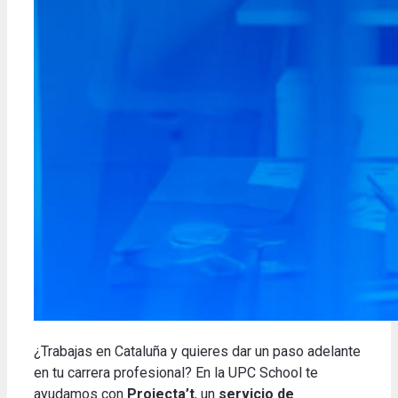
¿Trabajas en Cataluña y quieres dar un paso adelante
en tu carrera profesional? En la UPC School te
ayudamos con
Projecta’t
, un
servicio de