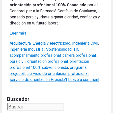
orientación profesional 100% financiado
por el
Consorci per a la Formació Contínua de Catalunya,
pensado para ayudarte a ganar claridad, confianza y
dirección en tu futuro laboral.
Leer más
Categories
Arquitectura
,
Energía y electricidad
,
Ingeniería Civil
,
Tags
Ingeniería Industrial
,
Sostenibilidad
,
TIC
acompañamiento profesional
,
carrera profesional
,
obra civil
,
orientación profesional
,
orientación
profesional 100% subvencionada
,
programa
projecta't
,
servicio de orientación profesional
,
servicio de orientación Projecta't
Leave a comment
Buscador