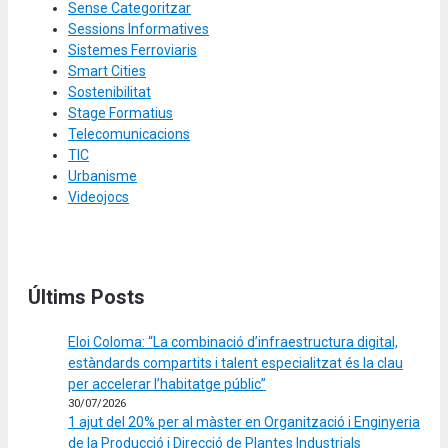
Sense Categoritzar
Sessions Informatives
Sistemes Ferroviaris
Smart Cities
Sostenibilitat
Stage Formatius
Telecomunicacions
TIC
Urbanisme
Videojocs
Últims Posts
Eloi Coloma: “La combinació d’infraestructura digital,
estàndards compartits i talent especialitzat és la clau
per accelerar l’habitatge públic”
30/07/2026
1 ajut del 20% per al màster en Organització i Enginyeria
de la Producció i Direcció de Plantes Industrials