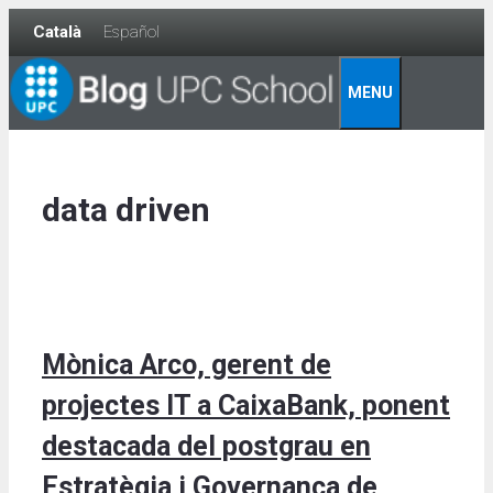
Skip
Català
Español
to
content
MENU
data driven
Mònica Arco, gerent de
projectes IT a CaixaBank, ponent
destacada del postgrau en
Estratègia i Governança de