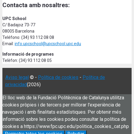
Contacta amb nosaltres:
UPC School
C/ Badajoz 73-77
08005 Barcelona
Teléfono: (34) 93 112 08 08
Email:
info.upcschool@upcschool.upc.edu
Informació de programes
Telèfon: (34) 93 112 08 05
Aviso legal
© -
Política de cookies
-
Política de
privacidad
(2026)
El lloc web de la Fundació Politècnica de Catalunya utilitza
cookies pròpies i de tercers per millorar l'experiència de
navegació i amb finalitats estadístiques. Per obtenir més
informació sobre les cookies podeu consultar la política de
cookies a https://www.fpc.upc.edu/politica_cookies_cat.php
Permetre totes les cookies
Rebutjar