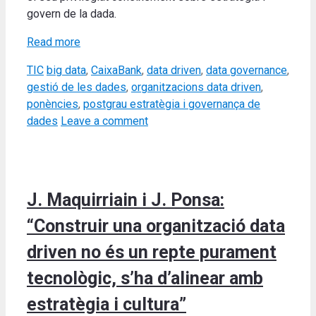
govern de la dada.
Read more
Categories
Tags
TIC
big data
,
CaixaBank
,
data driven
,
data governance
,
gestió de les dades
,
organitzacions data driven
,
ponències
,
postgrau estratègia i governança de
dades
Leave a comment
J. Maquirriain i J. Ponsa:
“Construir una organització data
driven no és un repte purament
tecnològic, s’ha d’alinear amb
estratègia i cultura”