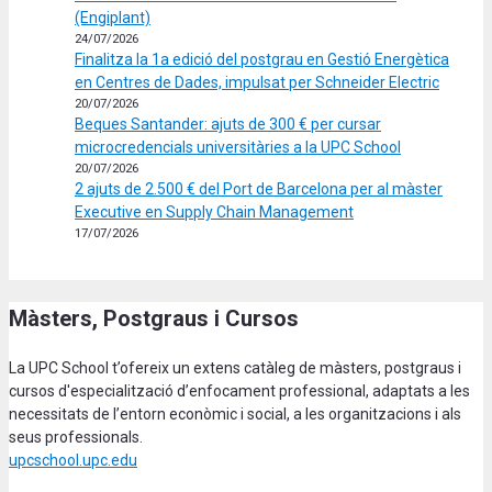
(Engiplant)
24/07/2026
Finalitza la 1a edició del postgrau en Gestió Energètica
en Centres de Dades, impulsat per Schneider Electric
20/07/2026
Beques Santander: ajuts de 300 € per cursar
microcredencials universitàries a la UPC School
20/07/2026
2 ajuts de 2.500 € del Port de Barcelona per al màster
Executive en Supply Chain Management
17/07/2026
Màsters, Postgraus i Cursos
La UPC School t’ofereix un extens catàleg de màsters, postgraus i
cursos d'especialització d’enfocament professional, adaptats a les
necessitats de l’entorn econòmic i social, a les organitzacions i als
seus professionals.
upcschool.upc.edu