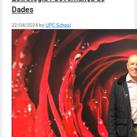
Dades
22/04/2024
by
UPC School