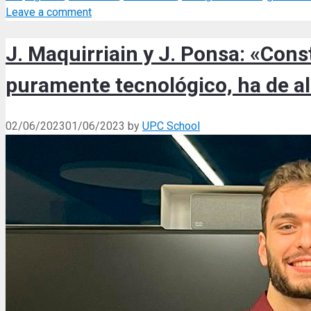
Leave a comment
J. Maquirriain y J. Ponsa: «Cons
puramente tecnológico, ha de al
02/06/2023
01/06/2023
by
UPC School