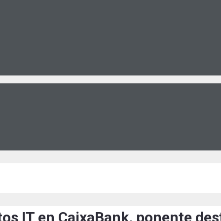
tos IT en CaixaBank, ponente des