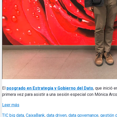
El
posgrado en Estrategia y Gobierno del Dato
, que inició
primera vez para asistir a una sesión especial con
Mónica Arco,
Leer más
Categories
Tags
TIC
big data
,
CaixaBank
,
data driven
,
data governance
,
gestión 