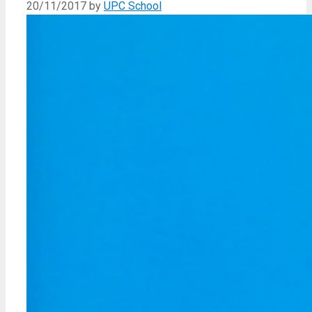
20/11/2017
by
UPC School