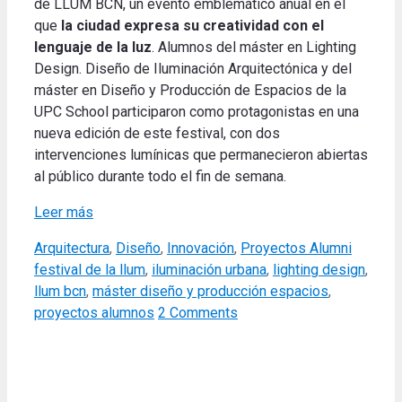
de LLUM
BCN,
un evento
emblemático
anual en el
que
la ciudad
expresa su
creatividad
con
el
lenguaje
de la luz
.
Alumnos
del máster en
Lighting
Design
.
Diseño
de
Iluminación
Arquitectónica
y
del
máster
en Diseño
y Producción
de Espacios
de la
UPC School
participaron
como protagonistas
en una
nueva edición
de este festival,
con
dos
intervenciones
lumínicas
que permanecieron
abiertas
al público
durante todo el fin de
semana
.
Leer más
Categories
Tags
Arquitectura
,
Diseño
,
Innovación
,
Proyectos Alumni
festival de la llum
,
iluminación urbana
,
lighting design
,
llum bcn
,
máster diseño y producción espacios
,
proyectos alumnos
2 Comments