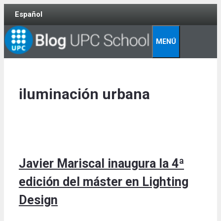
Skip
Español
to
content
MENÚ
iluminación urbana
Javier Mariscal inaugura la 4ª
edición del máster en Lighting
Design