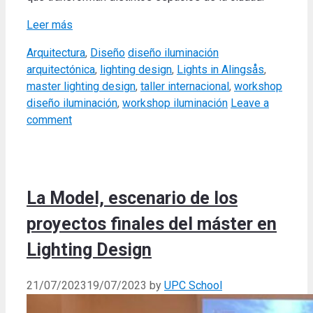
Leer más
Categories
Tags
Arquitectura
,
Diseño
diseño iluminación
arquitectónica
,
lighting design
,
Lights in Alingsås
,
master lighting design
,
taller internacional
,
workshop
diseño iluminación
,
workshop iluminación
Leave a
comment
La Model, escenario de los
proyectos finales del máster en
Lighting Design
21/07/2023
19/07/2023
by
UPC School