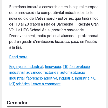
Barcelona tornarà a convertir-se en la capital europea
de la innovació i la competitivitat industrial amb la
nova edició de l’
Advanced Factories
, que tindrà lloc
del 18 al 20 d’abril a Fira de Barcelona – Recinte Gran
Vía. La UPC School és
supporting partner
de
l’esdeveniment, motiu pel qual alumnes i professorat
podran gaudir d’invitacions
business pass
en l’accés
a la fira.
Read more
Categories
Tags
Enginyeria Industrial
,
Innovació
,
TIC
4a revolució
industrial
,
advanced factories
,
automatització
industrial
,
fabricació additiva
,
industria
,
industria 4.0
,
IoT
,
robótica
Leave a comment
Cercador