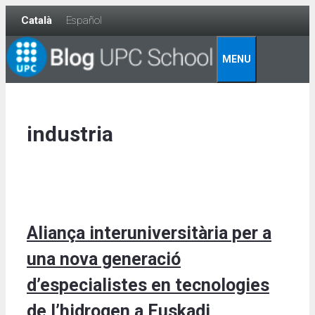
Skip
Català
Español
to
content
MENU
industria
Aliança interuniversitària per a
una nova generació
d’especialistes en tecnologies
de l’hidrogen a Euskadi,