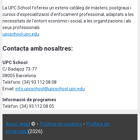
La UPC School t’ofereix un extens catàleg de màsters, postgraus i
cursos d'especialització d’enfocament professional, adaptats a les
necessitats de l’entorn econòmic i social, a les organitzacions i als
seus professionals.
upcschool.upc.edu
Contacta amb nosaltres:
UPC School
C/ Badajoz 73-77
08005 Barcelona
Teléfono: (34) 93 112 08 08
Email:
info.upcschool@upcschool.upc.edu
Informació de programes
Telèfon: (34) 93 112 08 05
Aviso legal
© -
Política de cookies
-
Política de
privacidad
(2026)