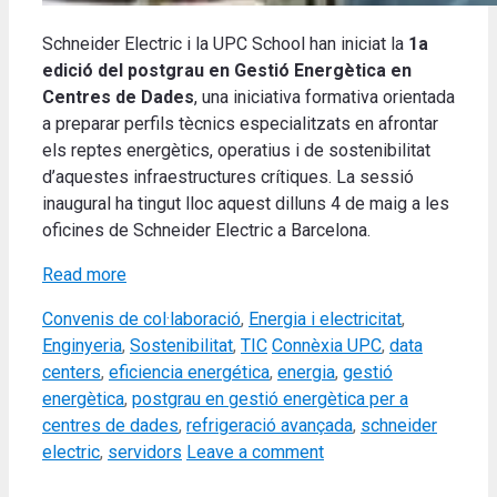
Schneider Electric i la UPC School han iniciat la
1a
edició del postgrau en Gestió Energètica en
Centres de Dades
, una iniciativa formativa orientada
a preparar perfils tècnics especialitzats en afrontar
els reptes energètics, operatius i de sostenibilitat
d’aquestes infraestructures crítiques. La sessió
inaugural ha tingut lloc aquest dilluns 4 de maig a les
oficines de Schneider Electric a Barcelona.
Read more
Categories
Convenis de col·laboració
,
Energia i electricitat
,
Tags
Enginyeria
,
Sostenibilitat
,
TIC
Connèxia UPC
,
data
centers
,
eficiencia energética
,
energia
,
gestió
energètica
,
postgrau en gestió energètica per a
centres de dades
,
refrigeració avançada
,
schneider
electric
,
servidors
Leave a comment