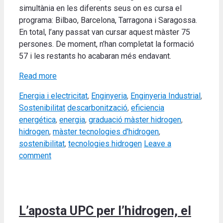
simultània en les diferents seus on es cursa el
programa: Bilbao, Barcelona, Tarragona i Saragossa.
En total, l’any passat van cursar aquest màster 75
persones. De moment, n’han completat la formació
57 i les restants ho acabaran més endavant.
Read more
Categories
Energia i electricitat
,
Enginyeria
,
Enginyeria Industrial
,
Tags
Sostenibilitat
descarbonització
,
eficiencia
energética
,
energia
,
graduació màster hidrogen
,
hidrogen
,
màster tecnologies d'hidrogen
,
sostenibilitat
,
tecnologies hidrogen
Leave a
comment
L’aposta UPC per l’hidrogen, el