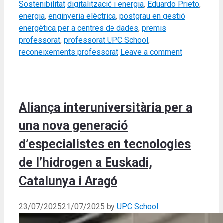
Tags
Sostenibilitat
digitalització i energia
,
Eduardo Prieto
,
energia
,
enginyeria elèctrica
,
postgrau en gestió
energètica per a centres de dades
,
premis
professorat
,
professorat UPC School
,
reconeixements professorat
Leave a comment
Aliança interuniversitària per a
una nova generació
d’especialistes en tecnologies
de l’hidrogen a Euskadi,
Catalunya i Aragó
23/07/2025
21/07/2025
by
UPC School