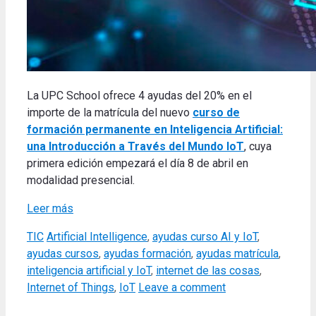
La UPC School ofrece 4 ayudas del 20% en el
importe de la matrícula del nuevo
curso de
formación permanente en Inteligencia Artificial:
una Introducción a Través del Mundo IoT
, cuya
primera edición empezará el día 8 de abril en
modalidad presencial.
Leer más
Categories
Tags
TIC
Artificial Intelligence
,
ayudas curso AI y IoT
,
ayudas cursos
,
ayudas formación
,
ayudas matrícula
,
inteligencia artificial y IoT
,
internet de las cosas
,
Internet of Things
,
IoT
Leave a comment