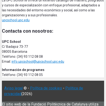
La UPC School te ofrece un extenso catálogo de másters, posgrados
y cursos de especialización con enfoque profesional, adaptados a
las necesidades del entorno económico y social, así como a las
organizaciones y a sus profesionales.
upcschool.upc.edu
Contacta con nosotros:
UPC School
C/ Badajoz 73-77
08005 Barcelona
Teléfono: (34) 93 112 08 08
Email:
info.upcschool@upcschool.upc.edu
Información de programes
Teléfono: (34) 93 112 08 05
Aviso legal
© -
Política de cookies
-
Política de
privacidad
(2026)
El sitio web de la Fundació Politècnica de Catalunya utiliza