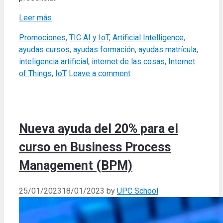
Leer más
Categories
Tags
Promociones
,
TIC
AI y IoT
,
Artificial Intelligence
,
ayudas cursos
,
ayudas formación
,
ayudas matrícula
,
inteligencia artificial
,
internet de las cosas
,
Internet
of Things
,
IoT
Leave a comment
Nueva ayuda del 20% para el
curso en Business Process
Management (BPM)
25/01/2023
18/01/2023
by
UPC School