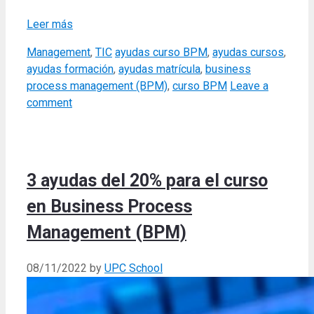
Leer más
Categories
Tags
Management
,
TIC
ayudas curso BPM
,
ayudas cursos
,
ayudas formación
,
ayudas matrícula
,
business
process management (BPM)
,
curso BPM
Leave a
comment
3 ayudas del 20% para el curso
en Business Process
Management (BPM)
08/11/2022
by
UPC School