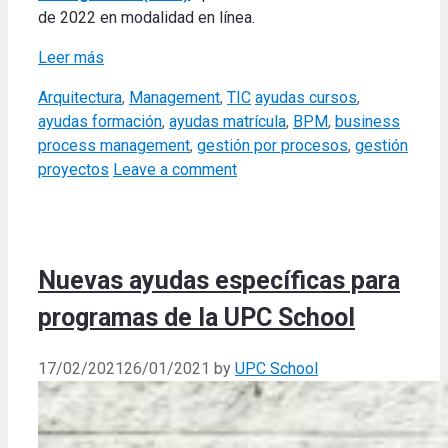
de 2022 en modalidad en línea.
Leer más
Categories
Tags
Arquitectura
,
Management
,
TIC
ayudas cursos
,
ayudas formación
,
ayudas matrícula
,
BPM
,
business
process management
,
gestión por procesos
,
gestión
proyectos
Leave a comment
Nuevas ayudas específicas para
programas de la UPC School
17/02/2021
26/01/2021
by
UPC School