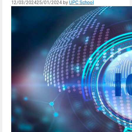
12/03/2024
25/01/2024
by
UPC School