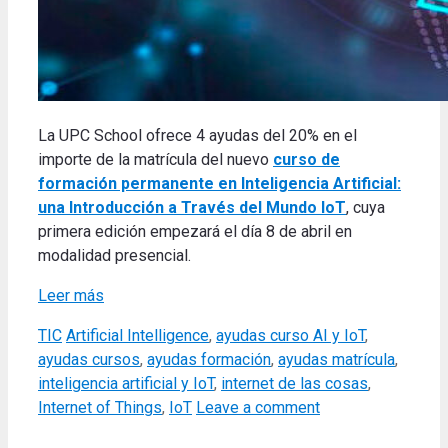
La UPC School ofrece 4 ayudas del 20% en el
importe de la matrícula del nuevo
curso de
formación permanente en Inteligencia Artificial:
una Introducción a Través del Mundo IoT
, cuya
primera edición empezará el día 8 de abril en
modalidad presencial.
Leer más
Categories
Tags
TIC
Artificial Intelligence
,
ayudas curso AI y IoT
,
ayudas cursos
,
ayudas formación
,
ayudas matrícula
,
inteligencia artificial y IoT
,
internet de las cosas
,
Internet of Things
,
IoT
Leave a comment