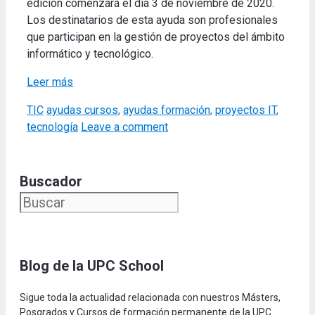
edición comenzará el día 3 de noviembre de 2020.
Los destinatarios de esta ayuda son profesionales
que participan en la gestión de proyectos del ámbito
informático y tecnológico.
Leer más
Categories
Tags
TIC
ayudas cursos
,
ayudas formación
,
proyectos IT
,
tecnología
Leave a comment
Buscador
Blog de la UPC Schoo
l
Sigue toda la actualidad relacionada con nuestros Másters,
Posgrados y Cursos de formación permanente de la UPC.