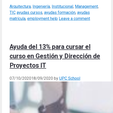
Categories
Arquitectura
,
Ingeniería
,
Institucional
,
Management
,
Tags
TIC
ayudas cursos
,
ayudas formación
,
ayudas
matrícula
,
employment help
Leave a comment
Ayuda del 13% para cursar el
curso en Gestión y Dirección de
Proyectos IT
07/10/2020
18/09/2020
by
UPC School