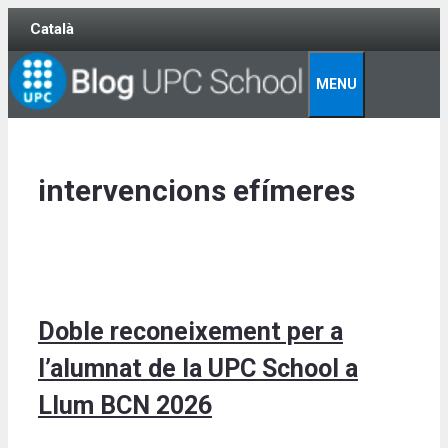
Skip
Català
to
content
MENU
intervencions efímeres
Doble reconeixement per a
l’alumnat de la UPC School a
Llum BCN 2026