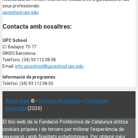
seus professionals.
upcschool.upc.edu
Contacta amb nosaltres:
UPC School
C/ Badajoz 73-77
08005 Barcelona
Teléfono: (34) 93 112 08 08
Email:
info.upcschool@upcschool.upc.edu
Informació de programes
Telèfon: (34) 93 112 08 05
Aviso legal
© -
Política de cookies
-
Política de
privacidad
(2026)
El lloc web de la Fundació Politècnica de Catalunya utilitza
cookies pròpies i de tercers per millorar l'experiència de
navegació i amb finalitats estadístiques. Per obtenir més