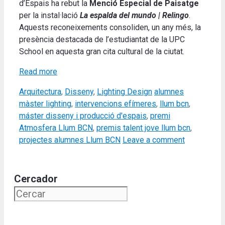
d’Espais
ha rebut la
Menció Especial de Paisatge
per la instal·lació
La espalda del mundo | Relingo
.
Aquests reconeixements consoliden, un any més, la
presència destacada de l’estudiantat de la UPC
School en aquesta gran cita cultural de la ciutat.
Read more
Categories
Tags
Arquitectura
,
Disseny
,
Lighting Design
alumnes
màster lighting
,
intervencions efímeres
,
llum bcn
,
máster disseny i producció d'espais
,
premi
Atmosfera Llum BCN
,
premis talent jove llum bcn
,
projectes alumnes Llum BCN
Leave a comment
Cercador