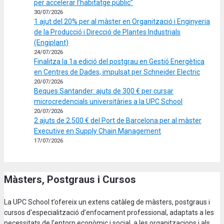
per accelerar l’habitatge públic”
30/07/2026
1 ajut del 20% per al màster en Organització i Enginyeria
de la Producció i Direcció de Plantes Industrials
(Engiplant)
24/07/2026
Finalitza la 1a edició del postgrau en Gestió Energètica
en Centres de Dades, impulsat per Schneider Electric
20/07/2026
Beques Santander: ajuts de 300 € per cursar
microcredencials universitàries a la UPC School
20/07/2026
2 ajuts de 2.500 € del Port de Barcelona per al màster
Executive en Supply Chain Management
17/07/2026
Màsters, Postgraus i Cursos
La UPC School t’ofereix un extens catàleg de màsters, postgraus i
cursos d'especialització d’enfocament professional, adaptats a les
necessitats de l’entorn econòmic i social, a les organitzacions i als