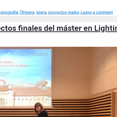
cenografia
,
Òh!pera
,
òpera
,
proyectos reales
Leave a comment
ctos finales del máster en Light