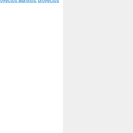
royectos alumnos
,
proyectos