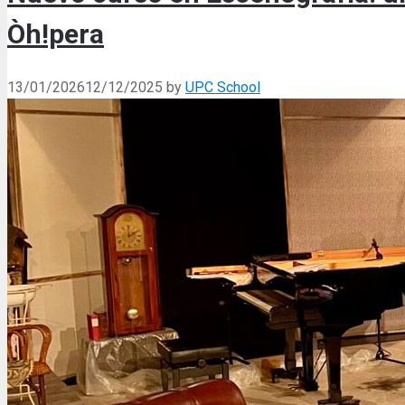
Òh!pera
13/01/2026
12/12/2025
by
UPC School