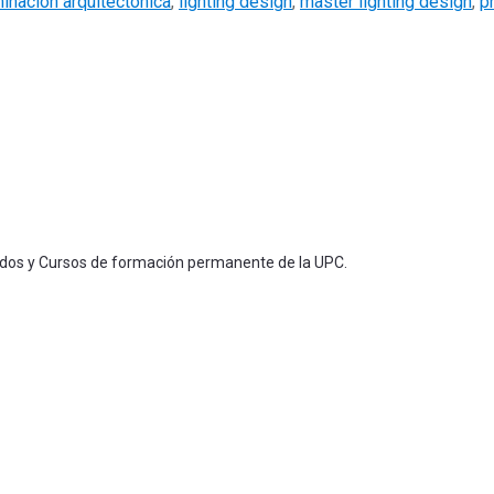
s
minación arquitectónica
,
lighting design
,
master lighting design
,
p
ados y Cursos de formación permanente de la UPC.