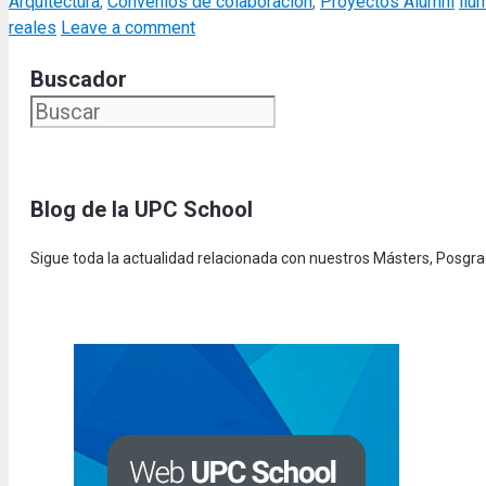
Categories
Tag
Arquitectura
,
Convenios de colaboración
,
Proyectos Alumni
ilu
reales
Leave a comment
Buscador
Blog de la UPC Schoo
l
Sigue toda la actualidad relacionada con nuestros Másters, Posgr