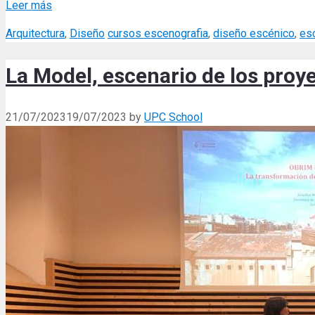
Leer más
Categories
Tags
Arquitectura
,
Diseño
cursos escenografia
,
diseño escénico
,
es
La Model, escenario de los proye
21/07/2023
19/07/2023
by
UPC School