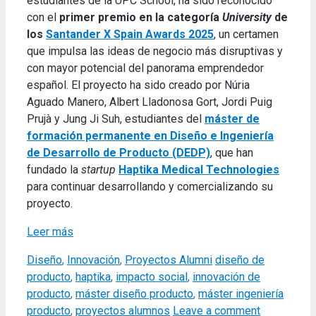
estudiantes de la UPC School, ha sido reconocido
con el
primer premio en la categoría
University
de
los
Santander X Spain Awards 2025
, un certamen
que impulsa las ideas de negocio más disruptivas y
con mayor potencial del panorama emprendedor
español. El proyecto ha sido creado por Núria
Aguado Manero, Albert Lladonosa Gort, Jordi Puig
Prujà y Jung Ji Suh, estudiantes del
máster de
formación permanente en Diseño e Ingeniería
de Desarrollo de Producto (DEDP)
, que han
fundado la
startup
Haptika Medical Technologies
para continuar desarrollando y comercializando su
proyecto.
Leer más
Categories
Tags
Diseño
,
Innovación
,
Proyectos Alumni
diseño de
producto
,
haptika
,
impacto social
,
innovación de
producto
,
máster diseño producto
,
máster ingeniería
producto
,
proyectos alumnos
Leave a comment