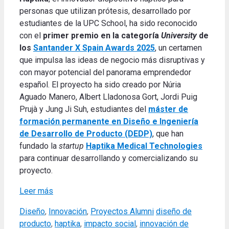
personas que utilizan prótesis, desarrollado por
estudiantes de la UPC School, ha sido reconocido
con el
primer premio en la categoría
University
de
los
Santander X Spain Awards 2025
, un certamen
que impulsa las ideas de negocio más disruptivas y
con mayor potencial del panorama emprendedor
español. El proyecto ha sido creado por Núria
Aguado Manero, Albert Lladonosa Gort, Jordi Puig
Prujà y Jung Ji Suh, estudiantes del
máster de
formación permanente en Diseño e Ingeniería
de Desarrollo de Producto (DEDP)
, que han
fundado la
startup
Haptika Medical Technologies
para continuar desarrollando y comercializando su
proyecto.
Leer más
Categories
Tags
Diseño
,
Innovación
,
Proyectos Alumni
diseño de
producto
,
haptika
,
impacto social
,
innovación de