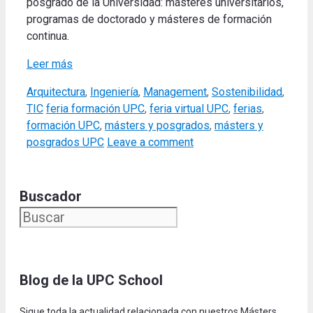
posgrado de la Universidad: másteres universitarios,
programas de doctorado y másteres de formación
continua.
Leer más
Categories
Arquitectura
,
Ingeniería
,
Management
,
Sostenibilidad
,
Tags
TIC
feria formación UPC
,
feria virtual UPC
,
ferias
,
formación UPC
,
másters y posgrados
,
másters y
posgrados UPC
Leave a comment
Buscador
Blog de la UPC Schoo
l
Sigue toda la actualidad relacionada con nuestros Másters,