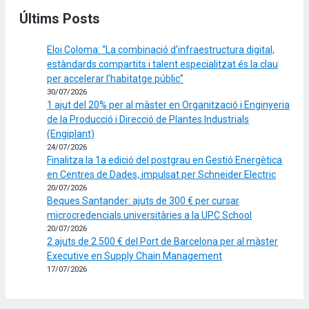
Últims Posts
Eloi Coloma: “La combinació d’infraestructura digital,
estàndards compartits i talent especialitzat és la clau
per accelerar l’habitatge públic”
30/07/2026
1 ajut del 20% per al màster en Organització i Enginyeria
de la Producció i Direcció de Plantes Industrials
(Engiplant)
24/07/2026
Finalitza la 1a edició del postgrau en Gestió Energètica
en Centres de Dades, impulsat per Schneider Electric
20/07/2026
Beques Santander: ajuts de 300 € per cursar
microcredencials universitàries a la UPC School
20/07/2026
2 ajuts de 2.500 € del Port de Barcelona per al màster
Executive en Supply Chain Management
17/07/2026