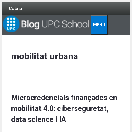
Skip
Català
to
content
MENU
mobilitat urbana
Microcredencials finançades en
mobilitat 4.0: ciberseguretat,
data science i IA