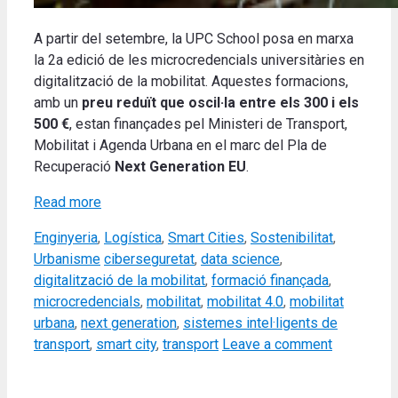
A partir del setembre, la UPC School posa en marxa
la 2a edició de les microcredencials universitàries en
digitalització de la mobilitat. Aquestes formacions,
amb un
preu reduït que oscil·la entre els 300 i els
500 €
, estan finançades pel Ministeri de Transport,
Mobilitat i Agenda Urbana en el marc del Pla de
Recuperació
Next Generation EU
.
Read more
Categories
Enginyeria
,
Logística
,
Smart Cities
,
Sostenibilitat
,
Tags
Urbanisme
ciberseguretat
,
data science
,
digitalització de la mobilitat
,
formació finançada
,
microcredencials
,
mobilitat
,
mobilitat 4.0
,
mobilitat
urbana
,
next generation
,
sistemes intel·ligents de
transport
,
smart city
,
transport
Leave a comment