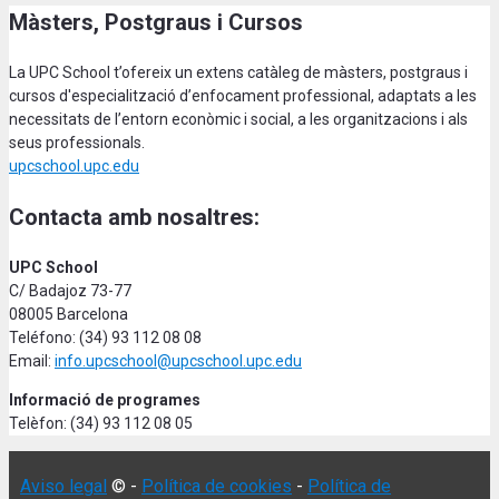
Màsters, Postgraus i Cursos
La UPC School t’ofereix un extens catàleg de màsters, postgraus i
cursos d'especialització d’enfocament professional, adaptats a les
necessitats de l’entorn econòmic i social, a les organitzacions i als
seus professionals.
upcschool.upc.edu
Contacta amb nosaltres:
UPC School
C/ Badajoz 73-77
08005 Barcelona
Teléfono: (34) 93 112 08 08
Email:
info.upcschool@upcschool.upc.edu
Informació de programes
Telèfon: (34) 93 112 08 05
Aviso legal
© -
Política de cookies
-
Política de