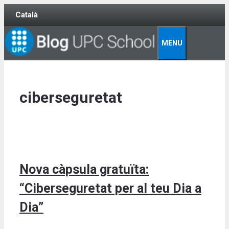
Skip
Català
to
content
MENU
ciberseguretat
Nova càpsula gratuïta:
“Ciberseguretat per al teu Dia a
Dia”