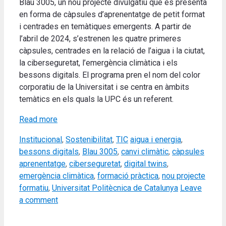
Blau 3005, un nou projecte divulgatiu que es presenta
en forma de càpsules d’aprenentatge de petit format
i centrades en temàtiques emergents. A partir de
l’abril de 2024, s’estrenen les quatre primeres
càpsules, centrades en la relació de l’aigua i la ciutat,
la ciberseguretat, l’emergència climàtica i els
bessons digitals. El programa pren el nom del color
corporatiu de la Universitat i se centra en àmbits
temàtics en els quals la UPC és un referent.
Read more
Categories
Tags
Institucional
,
Sostenibilitat
,
TIC
aigua i energia
,
bessons digitals
,
Blau 3005
,
canvi climàtic
,
càpsules
aprenentatge
,
ciberseguretat
,
digital twins
,
emergència climàtica
,
formació pràctica
,
nou projecte
formatiu
,
Universitat Politècnica de Catalunya
Leave
a comment