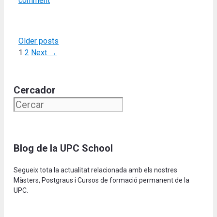
comment
Older posts
Page
Page
1
2
Next
→
Cercador
Blog de la UPC School
Segueix tota la actualitat relacionada amb els nostres
Màsters, Postgraus i Cursos de formació permanent de la
UPC.