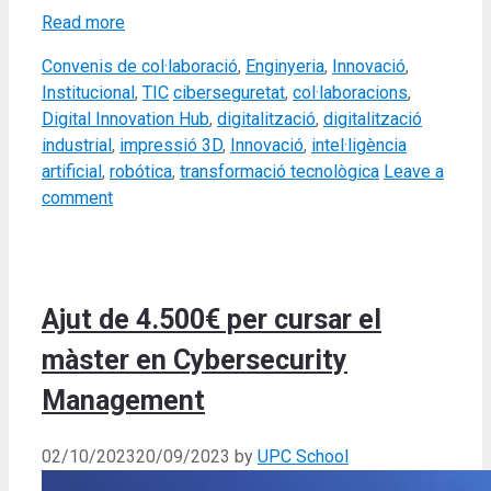
Read more
Categories
Convenis de col·laboració
,
Enginyeria
,
Innovació
,
Tags
Institucional
,
TIC
ciberseguretat
,
col·laboracions
,
Digital Innovation Hub
,
digitalització
,
digitalització
industrial
,
impressió 3D
,
Innovació
,
intel·ligència
artificial
,
robótica
,
transformació tecnològica
Leave a
comment
Ajut de 4.500€ per cursar el
màster en Cybersecurity
Management
02/10/2023
20/09/2023
by
UPC School