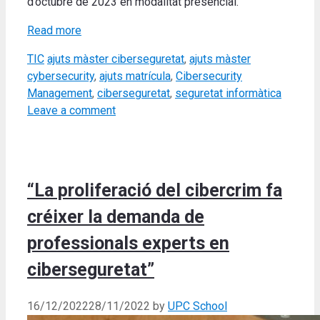
d’octubre de 2023 en modalitat presencial.
Read more
Categories
Tags
TIC
ajuts màster ciberseguretat
,
ajuts màster
cybersecurity
,
ajuts matrícula
,
Cibersecurity
Management
,
ciberseguretat
,
seguretat informàtica
Leave a comment
“La proliferació del cibercrim fa
créixer la demanda de
professionals experts en
ciberseguretat”
16/12/2022
28/11/2022
by
UPC School