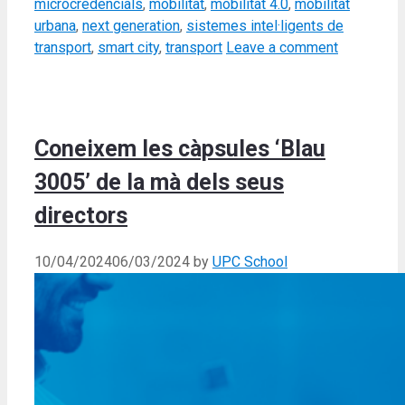
microcredencials
,
mobilitat
,
mobilitat 4.0
,
mobilitat
urbana
,
next generation
,
sistemes intel·ligents de
transport
,
smart city
,
transport
Leave a comment
Coneixem les càpsules ‘Blau
3005’ de la mà dels seus
directors
10/04/2024
06/03/2024
by
UPC School