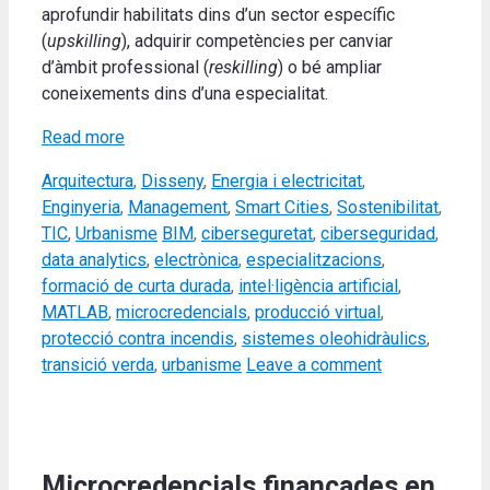
aprofundir habilitats dins d’un sector específic
(
upskilling
), adquirir competències per canviar
d’àmbit professional (
reskilling
) o bé ampliar
coneixements dins d’una especialitat.
Read more
Categories
Arquitectura
,
Disseny
,
Energia i electricitat
,
Enginyeria
,
Management
,
Smart Cities
,
Sostenibilitat
,
Tags
TIC
,
Urbanisme
BIM
,
ciberseguretat
,
ciberseguridad
,
data analytics
,
electrònica
,
especialitzacions
,
formació de curta durada
,
intel·ligència artificial
,
MATLAB
,
microcredencials
,
producció virtual
,
protecció contra incendis
,
sistemes oleohidràulics
,
transició verda
,
urbanisme
Leave a comment
Microcredencials finançades en