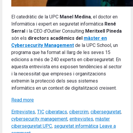
El catedràtic de la UPC
Manel Medina
, el doctor en
Informàtica i expert en seguretat informàtica
René
Serral
i la CEO d’Outlier Consulting
Meritxell Pineda
són els
directors acadèmics del
màster en
Cybersecurity Management
de la UPC School, un
programa que ha format al llarg de les seves 15
edicions a més de 240 experts en ciberseguretat. En
aquesta entrevista ens exposen tendències al sector
i la necessitat que empreses i organitzacions
extremin la protecció dels seus sistemes
informàtics en un context de digitalització creixent.
Read more
Categories
Tags
Entrevistes
,
TIC
ciberatacs
,
cibercrim
,
ciberseguretat
,
cybersecurity management
,
entrevistes
,
màster
ciberseguretat UPC
,
seguretat informàtica
Leave a