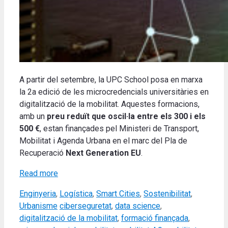
A partir del setembre, la UPC School posa en marxa
la 2a edició de les microcredencials universitàries en
digitalització de la mobilitat. Aquestes formacions,
amb un
preu reduït que oscil·la entre els 300 i els
500 €
, estan finançades pel Ministeri de Transport,
Mobilitat i Agenda Urbana en el marc del Pla de
Recuperació
Next Generation EU
.
Read more
Categories
Enginyeria
,
Logística
,
Smart Cities
,
Sostenibilitat
,
Tags
Urbanisme
ciberseguretat
,
data science
,
digitalització de la mobilitat
,
formació finançada
,