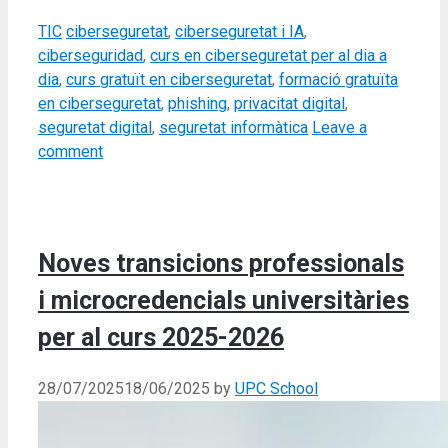
Categories
Tags
TIC
ciberseguretat
,
ciberseguretat i IA
,
ciberseguridad
,
curs en ciberseguretat per al dia a
dia
,
curs gratuït en ciberseguretat
,
formació gratuïta
en ciberseguretat
,
phishing
,
privacitat digital
,
seguretat digital
,
seguretat informàtica
Leave a
comment
Noves transicions professionals
i microcredencials universitàries
per al curs 2025-2026
28/07/2025
18/06/2025
by
UPC School