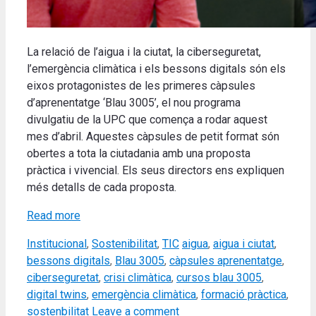
La relació de l’aigua i la ciutat, la ciberseguretat,
l’emergència climàtica i els bessons digitals són els
eixos protagonistes de les primeres càpsules
d’aprenentatge ‘Blau 3005’, el nou programa
divulgatiu de la UPC que comença a rodar aquest
mes d’abril. Aquestes càpsules de petit format són
obertes a tota la ciutadania amb una proposta
pràctica i vivencial. Els seus directors ens expliquen
més detalls de cada proposta.
Read more
Categories
Tags
Institucional
,
Sostenibilitat
,
TIC
aigua
,
aigua i ciutat
,
bessons digitals
,
Blau 3005
,
càpsules aprenentatge
,
ciberseguretat
,
crisi climàtica
,
cursos blau 3005
,
digital twins
,
emergència climàtica
,
formació pràctica
,
sostenbilitat
Leave a comment