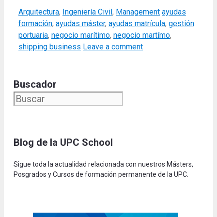
Categories
Tags
Arquitectura
,
Ingeniería Civil
,
Management
ayudas
formación
,
ayudas máster
,
ayudas matrícula
,
gestión
portuaria
,
negocio marítimo
,
negocio martímo
,
shipping business
Leave a comment
Buscador
Blog de la UPC Schoo
l
Sigue toda la actualidad relacionada con nuestros Másters,
Posgrados y Cursos de formación permanente de la UPC.