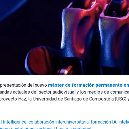
a presentación del nuevo
máster de formación permanente en 
andas actuales del sector audiovisual y los medios de comunica
el proyecto Haz, la Universidad de Santiago de Compostela (USC) 
al Intelligence
,
colaboración interuniversitaria
,
formación IA
,
inteli
smo e inteligencia artificial
Leave a comment