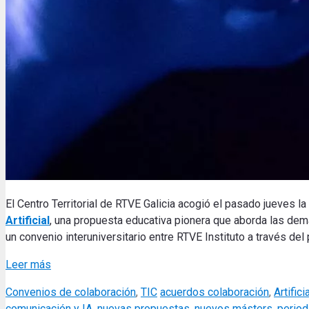
El Centro Territorial de RTVE Galicia acogió el pasado jueves l
Artificial
, una propuesta educativa pionera que aborda las dem
un convenio interuniversitario entre RTVE Instituto a través d
Leer más
Categories
Tags
Convenios de colaboración
,
TIC
acuerdos colaboración
,
Artifici
comunicación y IA
,
nuevas propuestas
,
nuevos másters
,
periodi