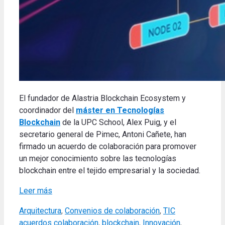
El fundador de Alastria Blockchain Ecosystem y
coordinador del
máster en Tecnologías
Blockchain
de la UPC School, Alex Puig, y el
secretario general de Pimec, Antoni Cañete, han
firmado un acuerdo de colaboración para promover
un mejor conocimiento sobre las tecnologías
blockchain entre el tejido empresarial y la sociedad.
Leer más
Categories
Tags
Arquitectura
,
Convenios de colaboración
,
TIC
acuerdos colaboración
,
blockchain
,
Innovación
,