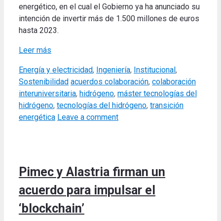
energético, en el cual el Gobierno ya ha anunciado su
intención de invertir más de 1.500 millones de euros
hasta 2023.
Leer más
Categories
Energía y electricidad
,
Ingeniería
,
Institucional
,
Tags
Sostenibilidad
acuerdos colaboración
,
colaboración
interuniversitaria
,
hidrógeno
,
máster tecnologías del
hidrógeno
,
tecnologías del hidrógeno
,
transición
energética
Leave a comment
Pimec y Alastria firman un
acuerdo para impulsar el
‘blockchain’