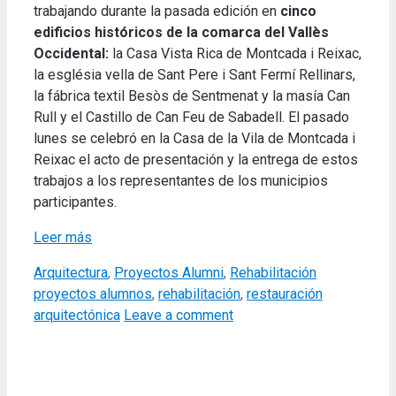
trabajando durante la pasada edición en
cinco
edificios históricos de la comarca del Vallès
Occidental:
la Casa Vista Rica de Montcada i Reixac,
la església vella de Sant Pere i Sant Fermí Rellinars,
la fábrica textil Besòs de Sentmenat y la masía Can
Rull y el Castillo de Can Feu de Sabadell. El pasado
lunes se celebró en la Casa de la Vila de Montcada i
Reixac el acto de presentación y la entrega de estos
trabajos a los representantes de los municipios
participantes.
Leer más
Categories
Tags
Arquitectura
,
Proyectos Alumni
,
Rehabilitación
proyectos alumnos
,
rehabilitación
,
restauración
arquitectónica
Leave a comment