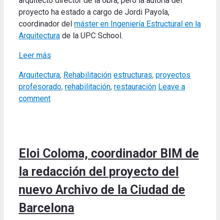
arquitecto director de la obra, pero la autoría del
proyecto ha estado a cargo de Jordi Payola,
coordinador del
máster en Ingeniería Estructural en la
Arquitectura
de la UPC School.
Leer más
Categories
Tags
Arquitectura
,
Rehabilitación
estructuras
,
proyectos
profesorado
,
rehabilitación
,
restauración
Leave a
comment
Eloi Coloma, coordinador BIM de
la redacción del proyecto del
nuevo Archivo de la Ciudad de
Barcelona