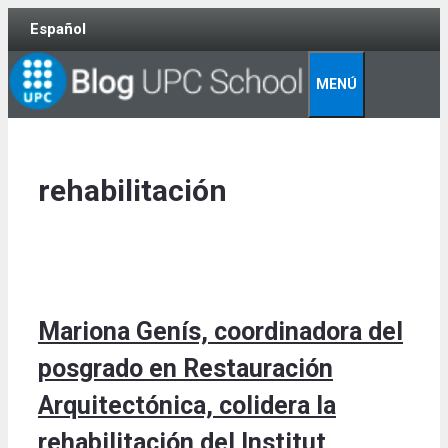
Skip
Español
to
content
MENÚ
rehabilitación
Mariona Genís, coordinadora del
posgrado en Restauración
Arquitectónica, colidera la
rehabilitación del Institut