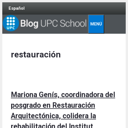
Skip
Español
to
content
MENÚ
restauración
Mariona Genís, coordinadora del
posgrado en Restauración
Arquitectónica, colidera la
rehabilitación del Institut