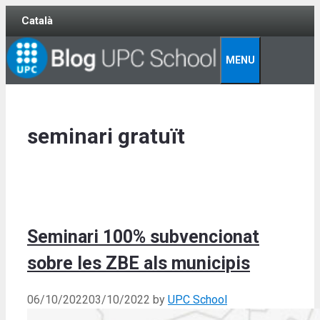
Skip
Català
to
content
MENU
seminari gratuït
Seminari 100% subvencionat
sobre les ZBE als municipis
06/10/2022
03/10/2022
by
UPC School