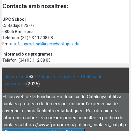
Contacta amb nosaltres:
UPC School
C/ Badajoz 73-77
08005 Barcelona
Teléfono: (34) 93 112 08 08
Email:
info.upcschool@upcschool.upc.edu
Informació de programes
Telèfon: (34) 93 112 08 05
Aviso legal
© -
Política de cookies
-
Política de
privacidad
(2026)
El lloc web de la Fundació Politècnica de Catalunya utilitza
cookies pròpies i de tercers per millorar l'experiència de
navegació i amb finalitats estadístiques. Per obtenir més
informació sobre les cookies podeu consultar la política de
cookies a https://www.fpc.upc.edu/politica_cookies_cat.php