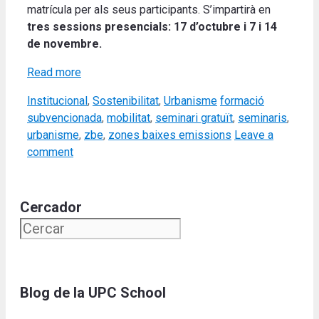
matrícula per als seus participants. S’impartirà en
tres sessions presencials: 17 d’octubre i 7 i 14
de novembre.
Read more
Categories
Tags
Institucional
,
Sostenibilitat
,
Urbanisme
formació
subvencionada
,
mobilitat
,
seminari gratuït
,
seminaris
,
urbanisme
,
zbe
,
zones baixes emissions
Leave a
comment
Cercador
Blog de la UPC School