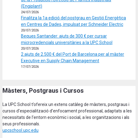
(Engiplant)
24/07/2026
Finalitza la 1a edició del postgrau en Gestió Energètica
en Centres de Dades, impulsat per Schneider Electric
20/07/2026
Beques Santander: ajuts de 300 € per cursar
microcredencials universitàries a la UPC School
20/07/2026
2 ajuts de 2.500 € del Port de Barcelona per al màster
Executive en Supply Chain Management
17/07/2026
Màsters, Postgraus i Cursos
La UPC School t’ofereix un extens catàleg de màsters, postgraus i
cursos d'especialització d’enfocament professional, adaptats a les
necessitats de l’entorn econòmic i social, a les organitzacions i als
seus professionals.
upcschool.upc.edu