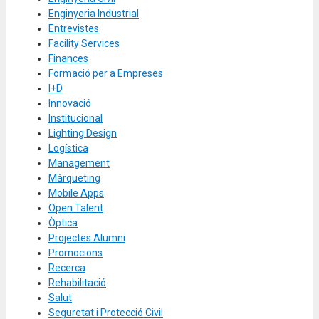
Enginyeria Industrial
Entrevistes
Facility Services
Finances
Formació per a Empreses
I+D
Innovació
Institucional
Lighting Design
Logística
Management
Màrqueting
Mobile Apps
Open Talent
Òptica
Projectes Alumni
Promocions
Recerca
Rehabilitació
Salut
Seguretat i Protecció Civil