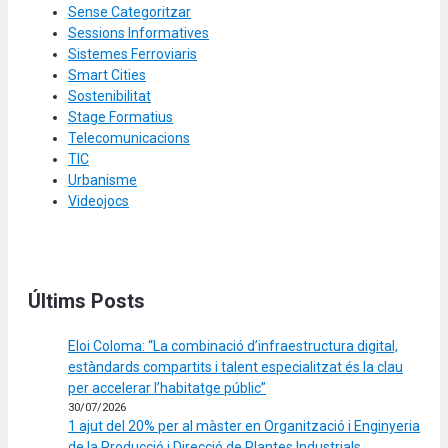
Sense Categoritzar
Sessions Informatives
Sistemes Ferroviaris
Smart Cities
Sostenibilitat
Stage Formatius
Telecomunicacions
TIC
Urbanisme
Videojocs
Últims Posts
Eloi Coloma: “La combinació d’infraestructura digital,
estàndards compartits i talent especialitzat és la clau
per accelerar l’habitatge públic”
30/07/2026
1 ajut del 20% per al màster en Organització i Enginyeria
de la Producció i Direcció de Plantes Industrials