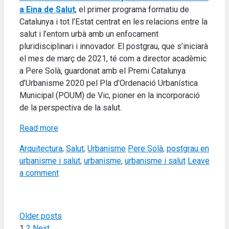
a Eina de Salut
, el primer programa formatiu de
Catalunya i tot l’Estat centrat en les relacions entre la
salut i l’entorn urbà amb un enfocament
pluridisciplinari i innovador. El postgrau, que s’iniciarà
el mes de març de 2021, té com a director acadèmic
a Pere Solà, guardonat amb el Premi Catalunya
d’Urbanisme 2020 pel Pla d’Ordenació Urbanística
Municipal (POUM) de Vic, pioner en la incorporació
de la perspectiva de la salut.
Read more
Categories
Tags
Arquitectura
,
Salut
,
Urbanisme
Pere Solà
,
postgrau en
urbanisme i salut
,
urbanisme
,
urbanisme i salut
Leave
a comment
Older posts
Page
Page
1
2
Next
→