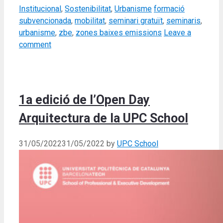
Categories
Tags
Institucional
,
Sostenibilitat
,
Urbanisme
formació
subvencionada
,
mobilitat
,
seminari gratuït
,
seminaris
,
urbanisme
,
zbe
,
zones baixes emissions
Leave a
comment
1a edició de l’Open Day
Arquitectura de la UPC School
31/05/2022
31/05/2022
by
UPC School