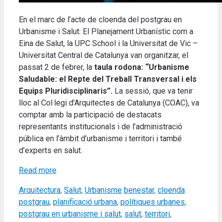
En el marc de l’acte de cloenda del postgrau en
Urbanisme i Salut: El Planejament Urbanístic com a
Eina de Salut, la UPC School i la Universitat de Vic –
Universitat Central de Catalunya van organitzar, el
passat 2 de febrer, la
taula rodona:
“Urbanisme
Saludable: el Repte del Treball Transversal i els
Equips Pluridisciplinaris”.
La sessió, que va tenir
lloc al Col·legi d’Arquitectes de Catalunya (COAC), va
comptar amb la participació de destacats
representants institucionals i de l’administració
pública en l’àmbit d’urbanisme i territori i també
d’experts en salut.
Read more
Categories
Tags
Arquitectura
,
Salut
,
Urbanisme
benestar
,
cloenda
postgrau
,
planificació urbana
,
polítiques urbanes
,
postgrau en urbanisme i salut
,
salut
,
territori
,