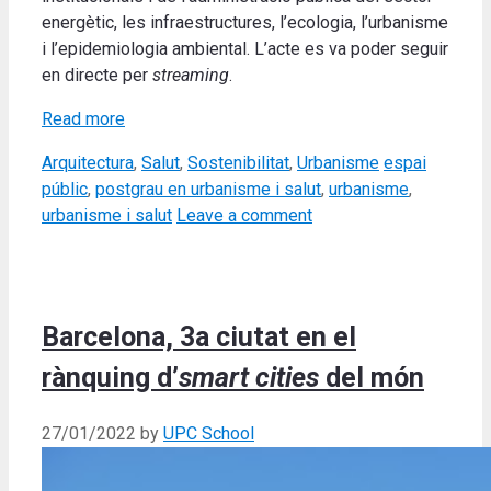
energètic, les infraestructures, l’ecologia, l’urbanisme
i l’epidemiologia ambiental. L’acte es va poder seguir
en directe per
streaming
.
Read more
Categories
Tags
Arquitectura
,
Salut
,
Sostenibilitat
,
Urbanisme
espai
públic
,
postgrau en urbanisme i salut
,
urbanisme
,
urbanisme i salut
Leave a comment
Barcelona, 3a ciutat en el
rànquing d’
smart cities
del món
27/01/2022
by
UPC School