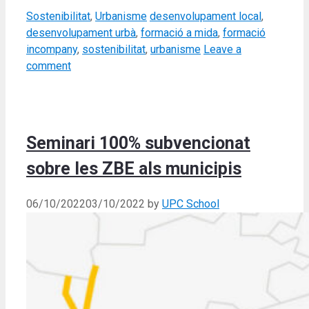
Categories
Tags
Sostenibilitat
,
Urbanisme
desenvolupament local
,
desenvolupament urbà
,
formació a mida
,
formació
incompany
,
sostenibilitat
,
urbanisme
Leave a
comment
Seminari 100% subvencionat
sobre les ZBE als municipis
06/10/2022
03/10/2022
by
UPC School