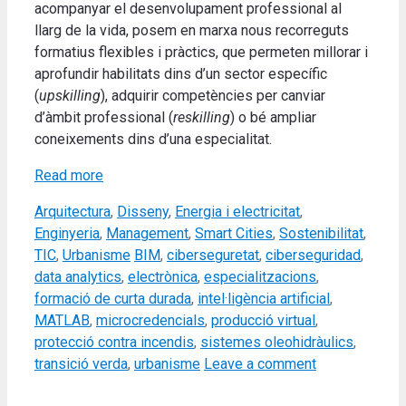
acompanyar el desenvolupament professional al
llarg de la vida, posem en marxa nous recorreguts
formatius flexibles i pràctics, que permeten millorar i
aprofundir habilitats dins d’un sector específic
(
upskilling
), adquirir competències per canviar
d’àmbit professional (
reskilling
) o bé ampliar
coneixements dins d’una especialitat.
Read more
Categories
Arquitectura
,
Disseny
,
Energia i electricitat
,
Enginyeria
,
Management
,
Smart Cities
,
Sostenibilitat
,
Tags
TIC
,
Urbanisme
BIM
,
ciberseguretat
,
ciberseguridad
,
data analytics
,
electrònica
,
especialitzacions
,
formació de curta durada
,
intel·ligència artificial
,
MATLAB
,
microcredencials
,
producció virtual
,
protecció contra incendis
,
sistemes oleohidràulics
,
transició verda
,
urbanisme
Leave a comment