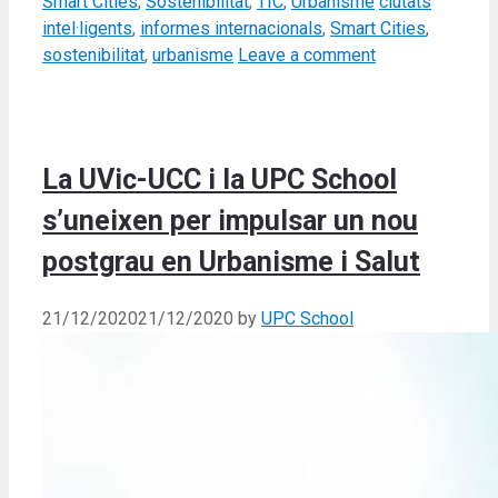
Categories
Tags
Smart Cities
,
Sostenibilitat
,
TIC
,
Urbanisme
ciutats
intel·ligents
,
informes internacionals
,
Smart Cities
,
sostenibilitat
,
urbanisme
Leave a comment
La UVic-UCC i la UPC School
s’uneixen per impulsar un nou
postgrau en Urbanisme i Salut
21/12/2020
21/12/2020
by
UPC School