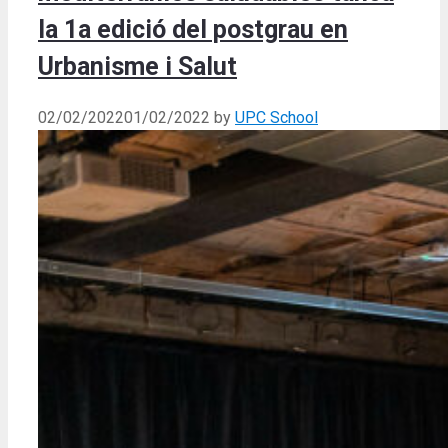
la 1a edició del postgrau en
Urbanisme i Salut
02/02/2022
01/02/2022
by
UPC School