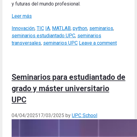
y futuras del mundo profesional.
Leer más
Categories
Tags
Innovación
,
TIC
IA
,
MATLAB
,
python
,
seminarios
,
seminarios estudiantado UPC
,
seminarios
transversales
,
seminarios UPC
Leave a comment
Seminarios para estudiantado de
grado y máster universitario
UPC
04/04/2025
17/03/2025
by
UPC School