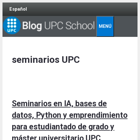
Skip
Español
to
content
MENÚ
seminarios UPC
Seminarios en IA, bases de
datos, Python y emprendimiento
para estudiantado de grado y
máster universitario UPC