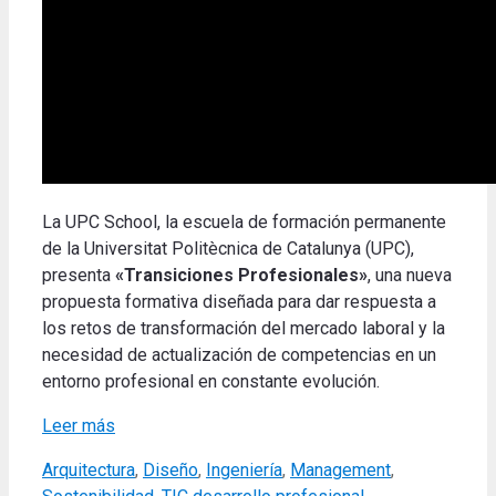
La UPC School, la escuela de formación permanente
de la Universitat Politècnica de Catalunya (UPC),
presenta
«Transiciones Profesionales»
, una nueva
propuesta formativa diseñada para dar respuesta a
los retos de transformación del mercado laboral y la
necesidad de actualización de competencias en un
entorno profesional en constante evolución.
Leer más
Categories
Arquitectura
,
Diseño
,
Ingeniería
,
Management
,
Tags