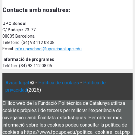
Contacta amb nosaltres:
UPC School
C/ Badajoz 73-77
08005 Barcelona
Teléfono: (34) 93 112 08 08
Email:
info.upcschool@upcschool.upc.edu
Informació de programes
Telèfon: (34) 93 112 08 05
Aviso legal
© -
Política de cookies
-
Política de
privacidad
(2026)
El lloc web de la Fundació Politècnica de Catalunya utilitza
cookies pròpies i de tercers per millorar l'experiència de
navegació i amb finalitats estadístiques. Per obtenir més
informació sobre les cookies podeu consultar la política de
cookies a https://www.fpc.upc.edu/politica_cookies_cat.php