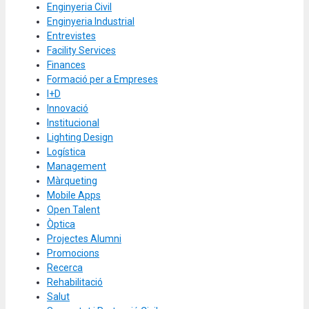
Enginyeria Civil
Enginyeria Industrial
Entrevistes
Facility Services
Finances
Formació per a Empreses
I+D
Innovació
Institucional
Lighting Design
Logística
Management
Màrqueting
Mobile Apps
Open Talent
Òptica
Projectes Alumni
Promocions
Recerca
Rehabilitació
Salut