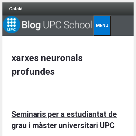
Skip
Català
to
content
MENU
xarxes neuronals
profundes
Seminaris per a estudiantat de
grau i màster universitari UPC