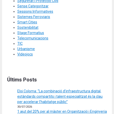
Seguretat i Protecció Civil
Sense Categoritzar
Sessions Informatives
Sistemes Ferroviaris
Smart Cities
Sostenibilitat
Stage Formatius
Telecomunicacions
TIC
Urbanisme
Videojocs
Últims Posts
Eloi Coloma: “La combinació d’infraestructura digital,
estàndards compartits i talent especialitzat és la clau
per accelerar l’habitatge públic”
30/07/2026
1 ajut del 20% per al màster en Organització i Enginyeria