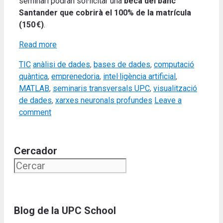
seminari podran sol·licitar una
beca del banc
Santander que cobrirà el 100% de la matrícula
(150 €)
.
Read more
Categories
Tags
TIC
anàlisi de dades
,
bases de dades
,
computació
quàntica
,
emprenedoria
,
intel·ligència artificial
,
MATLAB
,
seminaris transversals UPC
,
visualització
de dades
,
xarxes neuronals profundes
Leave a
comment
Cercador
Blog de la UPC School