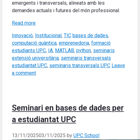
emergents i transversals, alineats amb les
demandes actuals i futures del món professional.
Read more
Categories
Tags
Innovació
,
Institucional
,
TIC
bases de dades
,
computació quàntica
,
emprenedoria
,
formació
estudiants UPC
,
IA
,
MATLAB
,
python
,
seminaris
extensió universitària
,
seminaris transversals
estudiantat UPC
,
seminaris transversals UPC
Leave
a comment
Seminari en bases de dades per
a estudiantat UPC
13/11/2025
03/11/2025
by
UPC School