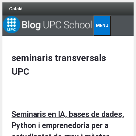
Skip
Català
to
content
MENU
seminaris transversals
UPC
Seminaris en IA, bases de dades,
Python i emprenedoria per a