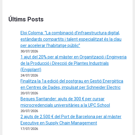
Últims Posts
Eloi Coloma: “La combinació d’infraestructura digital,
estàndards compartits i talent especialitzat és la clau
per accelerar l’habitatge públic”
30/07/2026
1 ajut del 20% per al màster en Organització i Enginyeria
de la Producció i Direcció de Plantes Industrials
(Engiplant)
24/07/2026
Finalitza la 1a edició del postgrau en Gestió Energètica
en Centres de Dades, impulsat per Schneider Electric
20/07/2026
Beques Santander: ajuts de 300 € per cursar
microcredencials universitàries a la UPC School
20/07/2026
2 ajuts de 2.500 € del Port de Barcelona per al màster
Executive en Supply Chain Management
17/07/2026