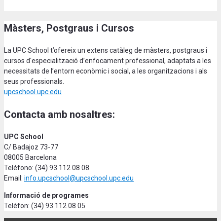
Màsters, Postgraus i Cursos
La UPC School t’ofereix un extens catàleg de màsters, postgraus i
cursos d'especialització d’enfocament professional, adaptats a les
necessitats de l’entorn econòmic i social, a les organitzacions i als
seus professionals.
upcschool.upc.edu
Contacta amb nosaltres:
UPC School
C/ Badajoz 73-77
08005 Barcelona
Teléfono: (34) 93 112 08 08
Email:
info.upcschool@upcschool.upc.edu
Informació de programes
Telèfon: (34) 93 112 08 05