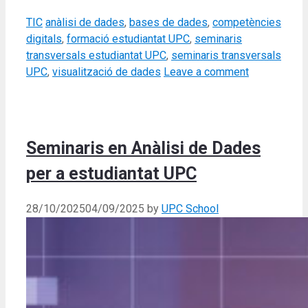
Categories
Tags
TIC
anàlisi de dades
,
bases de dades
,
competències
digitals
,
formació estudiantat UPC
,
seminaris
transversals estudiantat UPC
,
seminaris transversals
UPC
,
visualització de dades
Leave a comment
Seminaris en Anàlisi de Dades
per a estudiantat UPC
28/10/2025
04/09/2025
by
UPC School