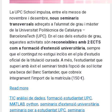
La UPC School impulsa, entre els mesos de
novembre i desembre,
nous seminaris
transversals
adreçats a l’alumnat de grau i màster
de la Universitat Politècnica de Catalunya –
BarcelonaTech (UPC). En el cas dels estudis de grau,
aquestes activitats són
reconeixibles amb 2 ECTS
com a formació d’extensió universitària
, sempre
que el contingut no estigui inclòs en el pla d’estudis
oficial de la titulació cursada. A més, l’estudiantat que
superi amb èxit el seminari tindrà l’opció de sol·licitar
una beca del Banc Santander, que cobreix
íntegrament l’import de la matrícula (150 €).
Read more
Categories
Tags
TIC
anàlisi de dades
,
formació estudiantat UPC
,
MATLAB
,
python
,
seminaris d'extensió universitària
,
seminaris per a estudiantat UPC
,
seminaris