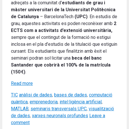
adreçats a la comunitat d’
estudiants de grau i
màster universitari de la
Universitat Politècnica
de Catalunya
– BarcelonaTech
(UPC)
.
En estudis de
grau, aquestes activitats es poden reconèixer amb
2
ECTS
com a activitats d’extensió universitària,
sempre que el contingut de la formació no estigui
inclosa en el pla d’estudis de la titulació que estiguin
cursant. Els estudiants que finalitzin amb èxit el
seminari podran sol·licitar una
beca del banc
Santander que cobrirà el 100% de la matrícula
(150 €)
.
Read more
Categories
Tags
TIC
anàlisi de dades
,
bases de dades
,
computació
quàntica
,
emprenedoria
,
intel·ligència artificial
,
MATLAB
,
seminaris transversals UPC
,
visualització
de dades
,
xarxes neuronals profundes
Leave a
comment