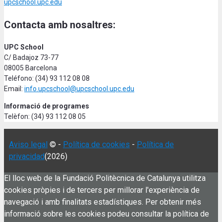
upcschool.upc.edu
Contacta amb nosaltres:
UPC School
C/ Badajoz 73-77
08005 Barcelona
Teléfono: (34) 93 112 08 08
Email:
info.upcschool@upcschool.upc.edu
Informació de programes
Telèfon: (34) 93 112 08 05
Aviso legal
© -
Política de cookies
-
Política de
privacidad
(2026)
El lloc web de la Fundació Politècnica de Catalunya utilitza
cookies pròpies i de tercers per millorar l'experiència de
navegació i amb finalitats estadístiques. Per obtenir més
informació sobre les cookies podeu consultar la política de