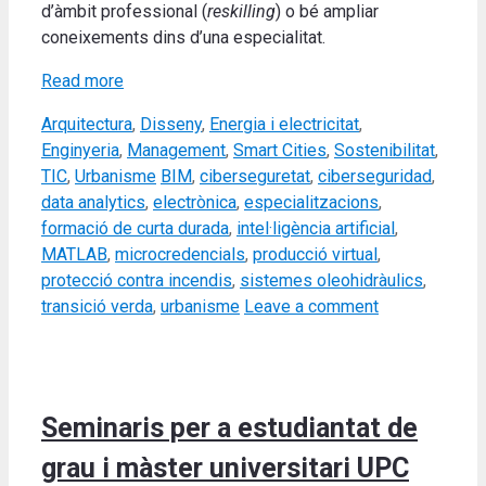
d’àmbit professional (
reskilling
) o bé ampliar
coneixements dins d’una especialitat.
Read more
Categories
Arquitectura
,
Disseny
,
Energia i electricitat
,
Enginyeria
,
Management
,
Smart Cities
,
Sostenibilitat
,
Tags
TIC
,
Urbanisme
BIM
,
ciberseguretat
,
ciberseguridad
,
data analytics
,
electrònica
,
especialitzacions
,
formació de curta durada
,
intel·ligència artificial
,
MATLAB
,
microcredencials
,
producció virtual
,
protecció contra incendis
,
sistemes oleohidràulics
,
transició verda
,
urbanisme
Leave a comment
Seminaris per a estudiantat de
grau i màster universitari UPC