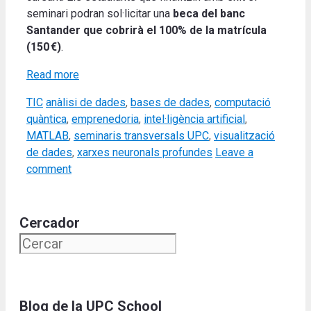
seminari podran sol·licitar una
beca del banc
Santander que cobrirà el 100% de la matrícula
(150 €)
.
Read more
Categories
Tags
TIC
anàlisi de dades
,
bases de dades
,
computació
quàntica
,
emprenedoria
,
intel·ligència artificial
,
MATLAB
,
seminaris transversals UPC
,
visualització
de dades
,
xarxes neuronals profundes
Leave a
comment
Cercador
Blog de la UPC School