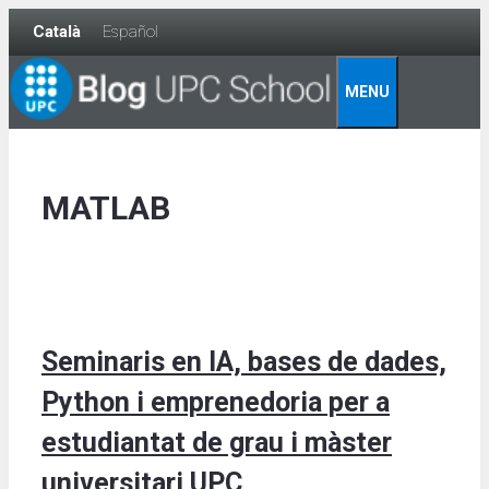
Skip
Català
Español
to
content
MENU
MATLAB
Seminaris en IA, bases de dades,
Python i emprenedoria per a
estudiantat de grau i màster
universitari UPC