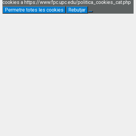
cookies a https://www.fpc.upc.edu/politica_cookies_cat.php
Permetre totes les cookies
Rebutjar