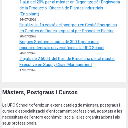
1 ajut del 20% per al màster en Organització i Enginyeria
de la Producció i Direcció de Plantes Industrials
(Engiplant)
24/07/2026
Finalitza la 1a edició del postgrau en Gestió Energètica
en Centres de Dades, impulsat per Schneider Electric
20/07/2026
Beques Santander: ajuts de 300 € per cursar
microcredencials universitàries a la UPC School
20/07/2026
2 ajuts de 2.500 € del Port de Barcelona per al màster
Executive en Supply Chain Management
17/07/2026
Màsters, Postgraus i Cursos
La UPC School t’ofereix un extens catàleg de màsters, postgraus i
cursos d'especialització d’enfocament professional, adaptats a les
necessitats de l’entorn econòmic i social, a les organitzacions i als
seus professionals.