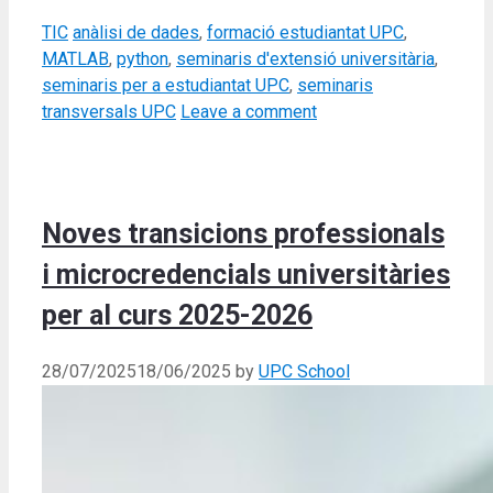
Categories
Tags
TIC
anàlisi de dades
,
formació estudiantat UPC
,
MATLAB
,
python
,
seminaris d'extensió universitària
,
seminaris per a estudiantat UPC
,
seminaris
transversals UPC
Leave a comment
Noves transicions professionals
i microcredencials universitàries
per al curs 2025-2026
28/07/2025
18/06/2025
by
UPC School