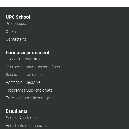
UPC School
Presentació
On som
Contacta'ns
Formació permanent
Màsters i postgraus
Microcredencials universitàries
Sessions informatives
Formació Executive
Programes Subvencionats
Formació per a la gent gran
Estudiants
Serveis Acadèmics
Estudiants internacionals