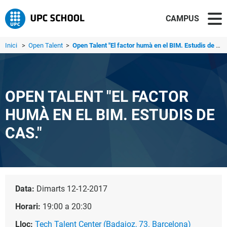
CAMPUS
Inici
>
Open Talent
>
Open Talent "El factor humà en el BIM. Estudis de cas."
OPEN TALENT "EL FACTOR
HUMÀ EN EL BIM. ESTUDIS DE
CAS."
Data:
Dimarts 12-12-2017
Horari:
19:00 a 20:30
Lloc:
Tech Talent Center (Badajoz, 73. Barcelona)