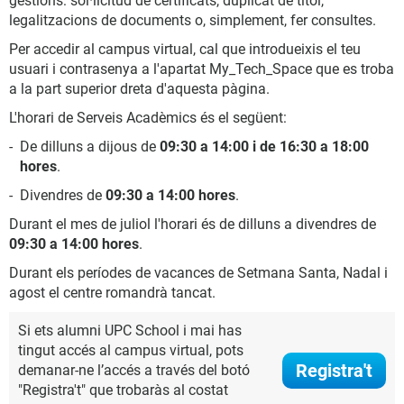
gestions: sol·licitud de certificats, duplicat de títol,
legalitzacions de documents o, simplement, fer consultes.
Per accedir al campus virtual, cal que introdueixis el teu
usuari i contrasenya a l'apartat My_Tech_Space que es troba
a la part superior dreta d'aquesta pàgina.
L'horari de Serveis Acadèmics és el següent:
De dilluns a dijous de
09:30 a 14:00 i de 16:30 a 18:00
hores
.
Divendres de
09:30 a 14:00 hores
.
Durant el mes de juliol l'horari és de dilluns a divendres de
09:30 a 14:00 hores
.
Durant els períodes de vacances de Setmana Santa, Nadal i
agost el centre romandrà tancat.
Si ets alumni UPC School i mai has
tingut accés al campus virtual, pots
Registra't
demanar-ne l’accés a través del botó
"Registra't" que trobaràs al costat