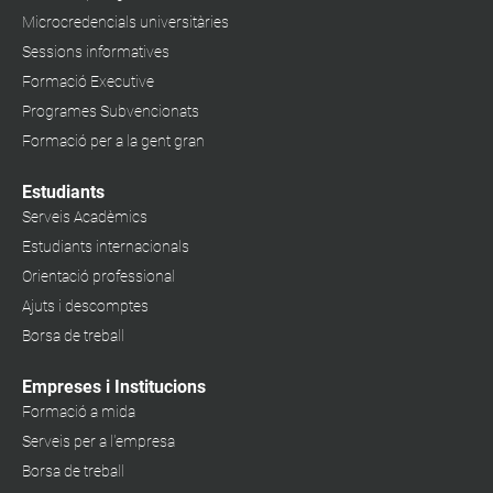
Microcredencials universitàries
Sessions informatives
Formació Executive
Programes Subvencionats
Formació per a la gent gran
Estudiants
Serveis Acadèmics
Estudiants internacionals
Orientació professional
Ajuts i descomptes
Borsa de treball
Empreses i Institucions
Formació a mida
Serveis per a l'empresa
Borsa de treball