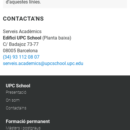
d’aquestes línies.
CONTACTA'NS
Serveis Acadèmics
Edifici UPC School
(Planta baixa)
C/ Badajoz 73-77
08005 Barcelona
(34) 93 112 08 07
serveis.academics@upcschool.upc.edu
UPC School
Presentació
On som
Contacta'ns
Formació permanent
Màsters i postgraus