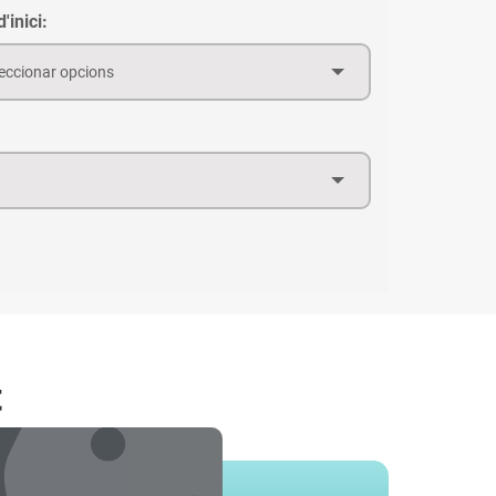
'inici:
eccionar opcions
t