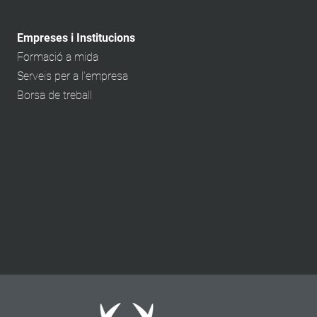
Empreses i Institucions
Formació a mida
Serveis per a l'empresa
Borsa de treball