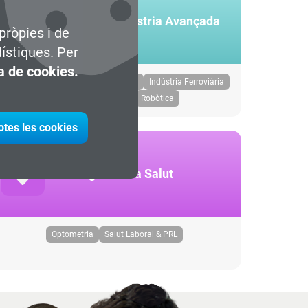
Enginyeria i Indústria Avançada
pròpies i de
dístiques. Per
ca de cookies.
Disseny de Producte
Indústria 4.0
Indústria Ferroviària
Producció Industrial
Robòtica
otes les cookies
Tecnologies de la Salut
Optometria
Salut Laboral & PRL