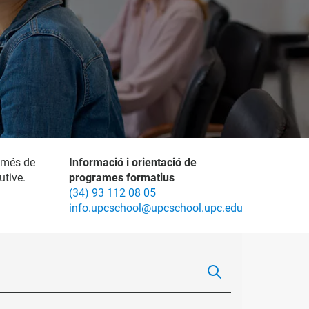
 més de
Informació i orientació de
utive.
programes formatius
(34) 93 112 08 05
info.upcschool@upcschool.upc.edu