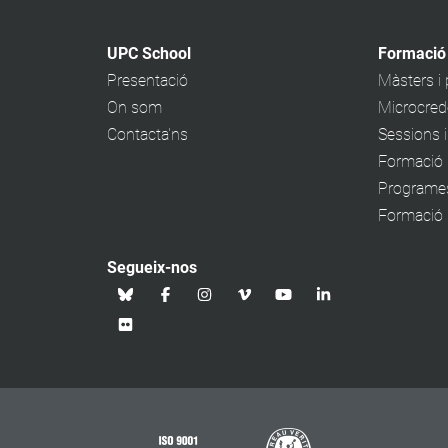
UPC School
Formació
Presentació
Màsters i
On som
Microcrede
Contacta'ns
Sessions 
Formació 
Programe
Formació p
Segueix-nos