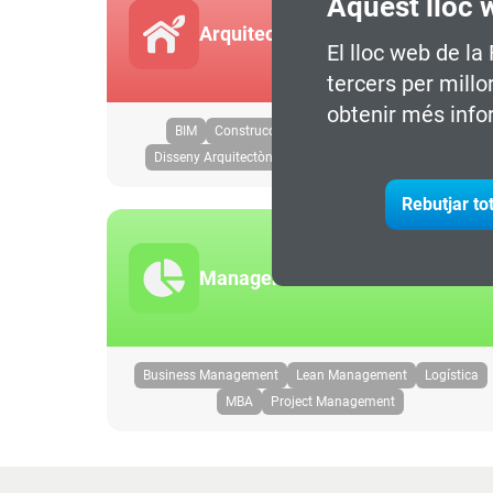
Aquest lloc 
Arquitectura i Entorn Construït
El lloc web de la
tercers per millo
obtenir més info
BIM
Construcció Sostenible
Digitalització
Disseny Arquitectònic
Urbanisme & Smart Mobility
Rebutjar to
Management
Business Management
Lean Management
Logística
MBA
Project Management