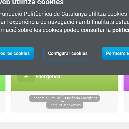
web utilitza cookies
TIC i Transformació Digital
 Fundació Politècnica de Catalunya utilitza cookies 
rar l'experiència de navegació i amb finalitats esta
rmació sobre les cookies podeu consultar la
políti
Ciberseguretat
Cloud
Data
IA & Big Data
Programació
Videojocs
tes les cookies
Configurar cookies
Permetre t
Sostenibilitat i Transició
Energètica
Economia Circular
Eficiència Energètica
Energies Renovables