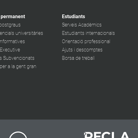
 permanent
Estudiants
 postgraus
Serveis Acadèmics
ncials universitàries
Estudiants internacionals
informatives
Orientació professional
Executive
Ajuts i descomptes
s Subvencionats
Borsa de treball
er a la gent gran