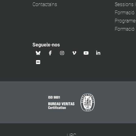
Contacta'ns
Sessions 
Formació 
Programe
Formació p
Segueix-nos
UPC