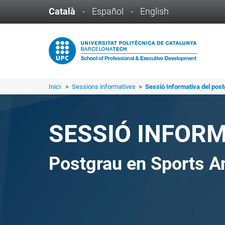
Català
-
Español
-
English
Inici
>
Sessions informatives
>
Sessió Informativa del post
SESSIÓ INFOR
Postgrau en Sports A