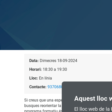
Data:
Dimecres 18-09-2024
Horari:
18:30 a 19:30
Lloc:
En línia
Contacte:
937068035
Aquest lloc 
Si creus que una especialització com aquesta podria
busques reorientar la teva carrera cap a un nou se
El lloc web de la
programa formatiu és l'opció que necessites.