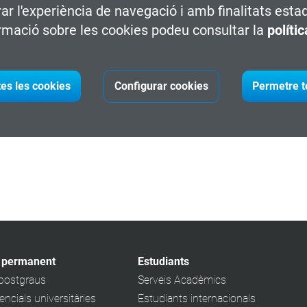
rar l'experiència de navegació i amb finalitats esta
9-2024, a les 18:30,
en línia
mitjançant l'eina Google Meet i està
rmació sobre les cookies podeu consultar la
políti
u dispositiu mòbil, descarregant-te la versió corresponent de l'
tes les cookies
Configurar cookies
Permetre t
assolir els teus nous reptes professionals.
 permanent
Estudiants
 postgraus
Serveis Acadèmics
ncials universitàries
Estudiants internacionals