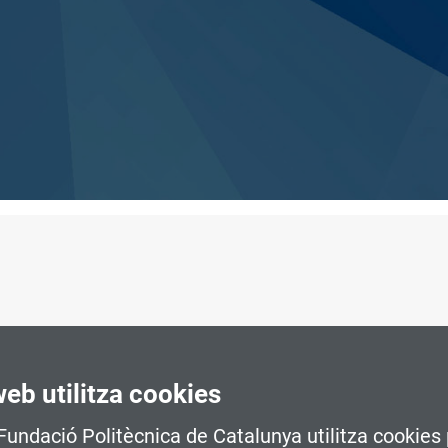
web utilitza cookies
 obrir-te noves portes en el teu futur laboral, si necessites act
ctor emergent, vine a la sessió informativa del
postgrau en Spor
 Fundació Politècnica de Catalunya utilitza cookies 