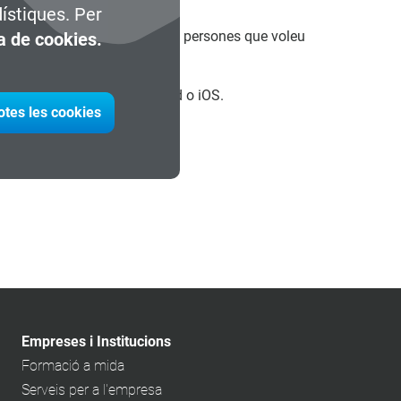
dístiques. Per
 indicada per a totes aquelles persones que voleu
ca de cookies.
app Google Meet per a Android o iOS.
otes les cookies
Empreses i Institucions
Formació a mida
Serveis per a l'empresa