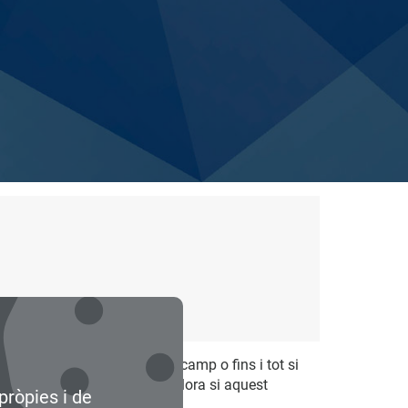
ualitzar competències al teu camp o fins i tot si
ts Analytics
(Presencial) i valora si aquest
pròpies i de