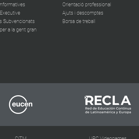
informatives
Orientació professional
Executive
Ajuts i descomptes
s Subvencionats
Borsa de treball
er a la gent gran
CITM
UPC Videogames