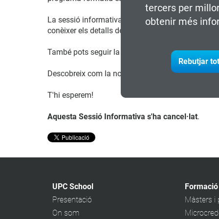
tercers per millo
La sessió informativa tindrà lloc el dimecres 18-0
obtenir més info
conèixer els detalls del programa i aclarir dubtes.
També pots seguir la sessió informativa amb el te
Rebutjar to
Descobreix com la nostra formació et pot ajudar a 
T'hi esperem!
Aquesta Sessió Informativa s'ha cancel·lat
.
UPC School
Formació
Presentació
Màsters i
On som
Microcrede