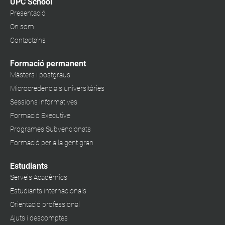
UPC School
Presentació
On som
Contacta'ns
Formació permanent
Màsters i postgraus
Microcredencials universitàries
Sessions informatives
Formació Executive
Programes Subvencionats
Formació per a la gent gran
Estudiants
Serveis Acadèmics
Estudiants internacionals
Orientació professional
Ajuts i descomptes