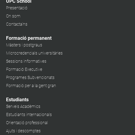
UPC School
Presentació
On som
Contacta'ns
Formació permanent
Màsters i postgraus
Microcredencials universitàries
Sessions informatives
Formació Executive
Programes Subvencionats
Formació per a la gent gran
Estudiants
Serveis Acadèmics
Estudiants internacionals
Orientació professional
Ajuts i descomptes