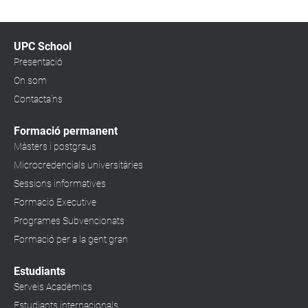
UPC School
Presentació
On som
Contacta'ns
Formació permanent
Màsters i postgraus
Microcredencials universitàries
Sessions informatives
Formació Executive
Programes Subvencionats
Formació per a la gent gran
Estudiants
Serveis Acadèmics
Estudiants internacionals