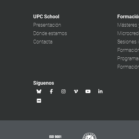
UPC School
Formació
Presentación
Másteres 
Dónde estamos
Microcrede
Contacta
Sesiones 
Formación
Programa
Formación
Síguenos