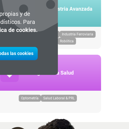
Ingeniería e Industria Avanzada
 propias y de
dísticos. Para
tica de cookies.
Diseño de Producto
Industria 4.0
Industria Ferroviaria
Producción Industrial
Robótica
todas las cookies
Tecnologías de la Salud
Optometría
Salud Laboral & PRL