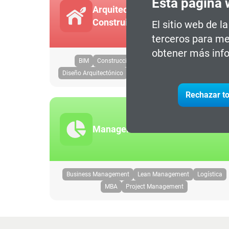
Esta página 
Arquitectura y Entorno
Construido
El sitio web de l
terceros para me
obtener más info
BIM
Construcción Sostenible
Digitalización
Diseño Arquitectónico
Urbanismo & Movilidad Inteligente
Rechazar to
Management
Business Management
Lean Management
Logística
MBA
Project Management