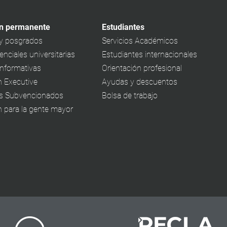
n permanente
Estudiantes
y posgrados
Servicios Académicos
nciales universitarias
Estudiantes internacionales
informativas
Orientación profesional
 Executive
Ayudas y descuentos
s Subvencionados
Bolsa de trabajo
 para la gente mayor