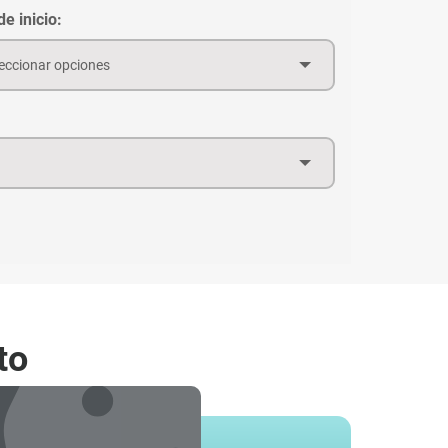
e inicio:
eccionar opciones
to