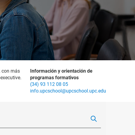
, con más
Información y orientación de
executive.
programas formativos
(34) 93 112 08 05
info.upcschool@upcschool.upc.edu