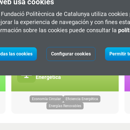
web usa cookies
TIC y Transformación Digital
a Fundació Politècnica de Catalunya utiliza cookies
jorar la experiencia de navegación y con fines esta
rmación sobre las cookies puede consultar la
polí
Ciberseguridad
Cloud
Data
IA & Big Data
Programación
Videojuegos
das las cookies
Configurar cookies
Permitir 
Sostenibilidad y Transición
Energética
Economía Circular
Eficiencia Energética
Energías Renovables