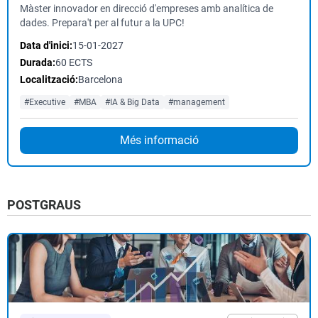
Màster innovador en direcció d'empreses amb analítica de
dades. Prepara't per al futur a la UPC!
Data d'inici:
15-01-2027
Durada:
60 ECTS
Localització:
Barcelona
#Executive
#MBA
#IA & Big Data
#management
Més informació
POSTGRAUS