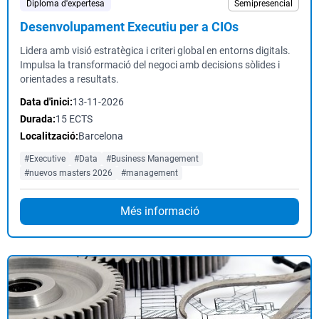
Diploma d'expertesa
Semipresencial
Desenvolupament Executiu per a CIOs
Lidera amb visió estratègica i criteri global en entorns digitals.
Impulsa la transformació del negoci amb decisions sòlides i
orientades a resultats.
Data d'inici:
13-11-2026
Durada:
15 ECTS
Localització:
Barcelona
#Executive
#Data
#Business Management
#nuevos masters 2026
#management
Més informació