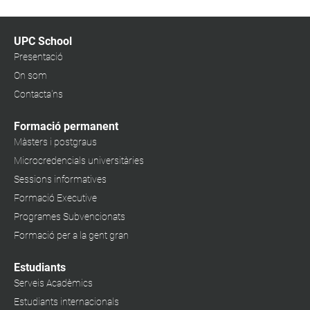
UPC School
Presentació
On som
Contacta'ns
Formació permanent
Màsters i postgraus
Microcredencials universitàries
Sessions informatives
Formació Executive
Programes Subvencionats
Formació per a la gent gran
Estudiants
Serveis Acadèmics
Estudiants internacionals