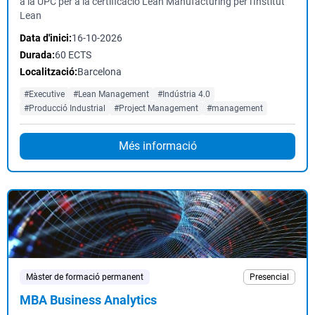
a la UPC per a la certificació Lean Manufacturing per l'Institut
Lean
Data d'inici:
16-10-2026
Durada:
60 ECTS
Localització:
Barcelona
#Executive
#Lean Management
#Indústria 4.0
#Producció Industrial
#Project Management
#management
Més informació
Màster de formació permanent
Presencial
MBA Business Analytics