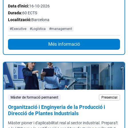
Data d'inici:
16-10-2026
Durada:
60 ECTS
Localització:
Barcelona
#Executive
#Logística
#management
Més informació
Màster de formació permanent
Presencial
Organització i Enginyeria de la Producció i
Direcció de Plantes Industrials
Màster pioner i d'aplicabilitat real al sector industrial. Prepara't