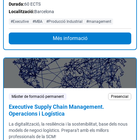
Durada:
60 ECTS
Localització:
Barcelona
#Executive
#MBA
#Producció Industrial
#management
Més informació
Màster de formació permanent
Presencial
Executive Supply Chain Management.
Operacions i Logística
La digitalització, la resiliència i la sostenibilitat, base dels nous
models de negoci logístics. Prepara't amb els millors
professionals de la SCM!