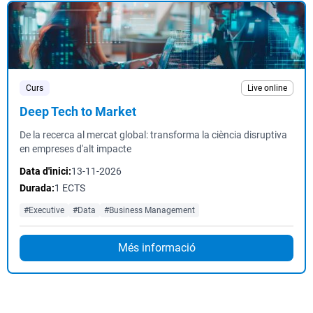
Curs
Live online
Deep Tech to Market
De la recerca al mercat global: transforma la ciència disruptiva
en empreses d'alt impacte
Data d'inici:
13-11-2026
Durada:
1 ECTS
#Executive
#Data
#Business Management
Més informació