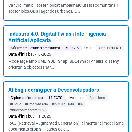
Canvi climàtic i sostenibilitat ambientalCiutats i comunitats i
sostenibles.ODS i agendes urbanes. E...
Indústria 4.0. Digital Twins i Intel·ligència
Artificial Aplicada
Màster de formació permanent
60 ECTS
Online
#Indústria 4.0
Data d'inici:
16-10-2026
Modelatge amb UML, SDL i Snap! SDL4Snap! Anàlisi i disseny
orientat a objectes Patr...
AI Engineering per a Desenvolupadors
Diploma d'expertesa
18 ECTS
Live online
Barcelona
#Cloud
#Programació
#IA & Big Data
#IA
#nuevos masters 2026
Data d'inici:
03-11-2026
RAG (Retrieval Augmented Generation): alimentar el model amb
documents propis — bases de d...