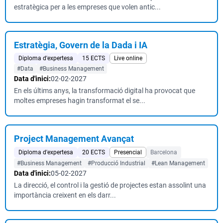
estratègica per a les empreses que volen antic...
Estratègia, Govern de la Dada i IA
Diploma d'expertesa
15 ECTS
Live online
#Data
#Business Management
Data d'inici:
02-02-2027
En els últims anys, la transformació digital ha provocat que
moltes empreses hagin transformat el se...
Project Management Avançat
Diploma d'expertesa
20 ECTS
Presencial
Barcelona
#Business Management
#Producció Industrial
#Lean Management
Data d'inici:
05-02-2027
La direcció, el control i la gestió de projectes estan assolint una
importància creixent en els darr...