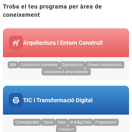
Troba el teu programa per àrea de
coneixement
Arquitectura i Entorn Construït
BIM
Construcció Sostenible
Digitalització
Disseny Arquitectònic
Urbanisme & Smart Mobility
TIC i Transformació Digital
Ciberseguretat
Cloud
Data
IA & Big Data
Programació
Videojocs