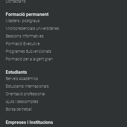
Contacta'ns
Formació permanent
Màsters i postgraus
Microcredencials universitàries
Sessions informatives
Formació Executive
Programes Subvencionats
Formació per a la gent gran
Estudiants
Serveis Acadèmics
Estudiants internacionals
Orientació professional
Ajuts i descomptes
Borsa de treball
Empreses i Institucions