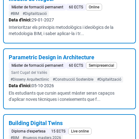
Màster de formació permanent
60 ECTS
Online
#BIM
#Digitalització
Data d'inici:
29-01-2027
Interioritzar els principis metodològics i ideològics de la
metodologia BIM, i saber aplicar-la i tr...
Parametric Design in Architecture
Màster de formació permanent
60 ECTS
Semipresencial
Sant Cugat del Vallès
#Disseny Arquitectònic
#Construcció Sostenible
#Digitalització
Data d'inici:
05-10-2026
Els estudiants que cursin aquest màster seran capaços
d'aplicar noves tècniques i coneixements que f...
Building Digital Twins
Diploma d'expertesa
15 ECTS
Live online
#BIM
#nuevos masters 2026