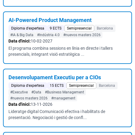
AI-Powered Product Management
Diploma d'expertesa
9 ECTS
Semipresencial
Barcelona
#IA & Big Data
#Indústria 4.0
#nuevos masters 2026
Data d'inici:
10-02-2027
El programa combina sessions en línia en directe i tallers
presencials, integrant visió estratègica ...
Desenvolupament Executiu per a CIOs
Diploma d'expertesa
15 ECTS
Semipresencial
Barcelona
#Executive
#Data
#Business Management
#nuevos masters 2026
#management
Data d'inici:
13-11-2026
Lideratge digital Comunicació efectiva i habilitats de
presentació. Negociació i gestió de confl...