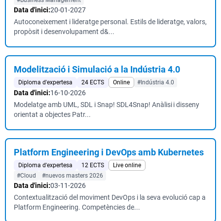
#Business Management
Data d'inici:
20-01-2027
Autoconeixement i lideratge personal. Estils de lideratge, valors,
propòsit i desenvolupament d&...
Modelització i Simulació a la Indústria 4.0
Diploma d'expertesa
24 ECTS
Online
#Indústria 4.0
Data d'inici:
16-10-2026
Modelatge amb UML, SDL i Snap! SDL4Snap! Anàlisi i disseny
orientat a objectes Patr...
Platform Engineering i DevOps amb Kubernetes
Diploma d'expertesa
12 ECTS
Live online
#Cloud
#nuevos masters 2026
Data d'inici:
03-11-2026
Contextualització del moviment DevOps i la seva evolució cap a
Platform Engineering. Competències de...