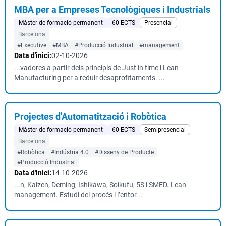
MBA per a Empreses Tecnològiques i Industrials
Màster de formació permanent
60 ECTS
Presencial
Barcelona
#Executive
#MBA
#Producció Industrial
#management
Data d'inici:
02-10-2026
...vadores a partir dels principis de Just in time i Lean
Manufacturing per a reduir desaprofitaments. ...
Projectes d'Automatització i Robòtica
Màster de formació permanent
60 ECTS
Semipresencial
Barcelona
#Robòtica
#Indústria 4.0
#Disseny de Producte
#Producció Industrial
Data d'inici:
14-10-2026
...n, Kaizen, Deming, Ishikawa, Soikufu, 5S i SMED. Lean
management. Estudi del procés i l’entor...