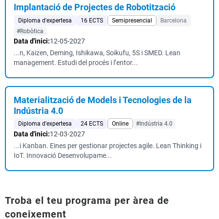
Implantació de Projectes de Robotització
Diploma d'expertesa
16 ECTS
Semipresencial
Barcelona
#Robòtica
Data d'inici:
12-05-2027
...n, Kaizen, Deming, Ishikawa, Soikufu, 5S i SMED. Lean
management. Estudi del procés i l’entor...
Materialització de Models i Tecnologies de la
Indústria 4.0
Diploma d'expertesa
24 ECTS
Online
#Indústria 4.0
Data d'inici:
12-03-2027
...i Kanban. Eines per gestionar projectes agile. Lean Thinking i
IoT. Innovació Desenvolupame...
Troba el teu programa per àrea de
coneixement