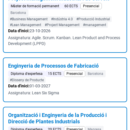
Màster de formació permanent
60 ECTS
Presencial
Barcelona
#Business Management
#Indústria 4.0
#Producció Industrial
#Lean Management
#Project Management
#management
Data d'inici:
23-10-2026
Assignatura: Agile. Scrum. Kanban. Lean Product and Process
Development (LPPD)
Enginyeria de Processos de Fabricació
Diploma d'expertesa
15 ECTS
Presencial
Barcelona
#Disseny de Producte
Data d'inici:
01-03-2027
Assignatura: Lean Six Sigma
Organització i Enginyeria de la Producció i
Direcció de Plantes Industrials
Diploma d'expertesa
20 ECTS
Presencial
Manresa