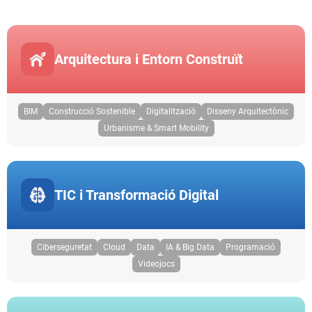
Arquitectura i Entorn Construït
BIM
Construcció Sostenible
Digitalització
Disseny Arquitectònic
Urbanisme & Smart Mobility
TIC i Transformació Digital
Ciberseguretat
Cloud
Data
IA & Big Data
Programació
Videojocs