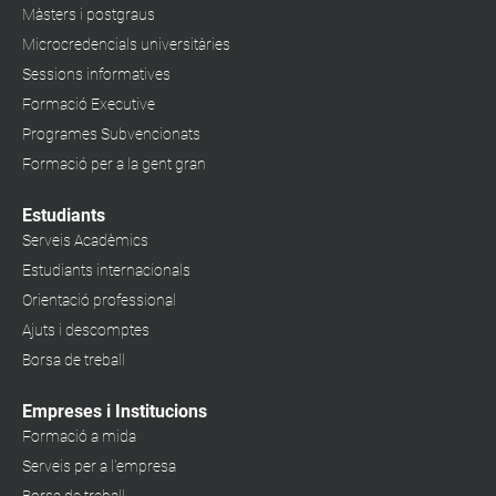
Màsters i postgraus
Microcredencials universitàries
Sessions informatives
Formació Executive
Programes Subvencionats
Formació per a la gent gran
Estudiants
Serveis Acadèmics
Estudiants internacionals
Orientació professional
Ajuts i descomptes
Borsa de treball
Empreses i Institucions
Formació a mida
Serveis per a l'empresa