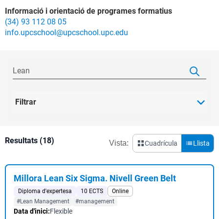
Informació i orientació de programes formatius
(34) 93 112 08 05
info.upcschool@upcschool.upc.edu
Filtrar
Resultats (18)
Vista:
Cuadrícula
Llista
Millora Lean Six Sigma. Nivell Green Belt
Diploma d'expertesa
10 ECTS
Online
#Lean Management
#management
Data d'inici:
Flexible