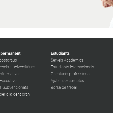
 permanent
Estudiants
 postgraus
Serveis Acadèmics
ncials universitàries
Estudiants internacionals
informatives
Orientació professional
Executive
Ajuts i descomptes
s Subvencionats
Borsa de treball
er a la gent gran