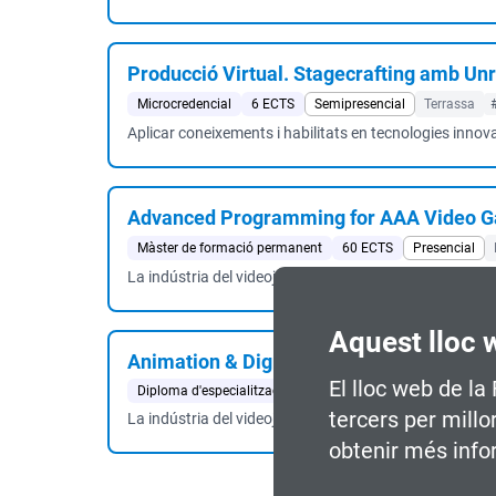
Producció Virtual. Stagecrafting amb Unr
Microcredencial
6 ECTS
Semipresencial
Terrassa
Aplicar coneixements i habilitats en tecnologies innov
Advanced Programming for AAA Video 
Màster de formació permanent
60 ECTS
Presencial
La indústria del videojoc continua consolidant-se com
Aquest lloc 
Animation & Digital Arts for AAA Video 
El lloc web de la
Diploma d'especialització
30 ECTS
Live online
#Vide
tercers per millo
La indústria del videojoc continua consolidant-se com 
obtenir més info