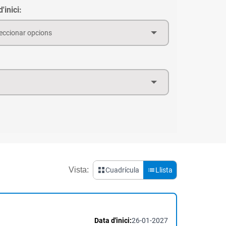
'inici:
eccionar opcions
Vista:
Cuadrícula
Llista
Data d'inici:
26-01-2027