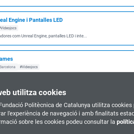
eal Engine i Pantalles LED
#Videojocs
adores com Unreal Engine, pantalles LED i inte...
Games
Barcelona
#Videojocs
 un dels motors de creixement de l’econom...
web utilitza cookies
Games
 Fundació Politècnica de Catalunya utilitza cookies 
ojocs
rar l'experiència de navegació i amb finalitats esta
un dels motors de creixement de l’econ...
rmació sobre les cookies podeu consultar la
políti