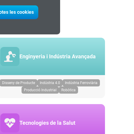
otes les cookies
t
Enginyeria i Indústria Avançada
Disseny de Producte
Indústria 4.0
Indústria Ferroviària
Producció Industrial
Robòtica
Tecnologies de la Salut