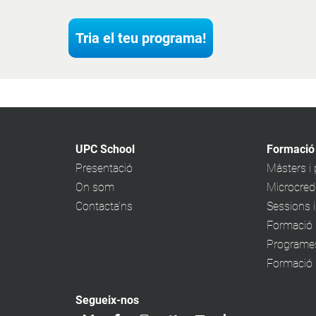
Tria el teu programa!
UPC School
Formació
Presentació
Màsters i
On som
Microcrede
Contacta'ns
Sessions 
Formació 
Programe
Formació p
Segueix-nos