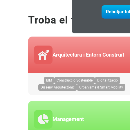
Rebutjar to
Troba el teu progra
Arquitectura i Entorn Construït
BIM
Construcció Sostenible
Digitalització
Disseny Arquitectònic
Urbanisme & Smart Mobility
Management