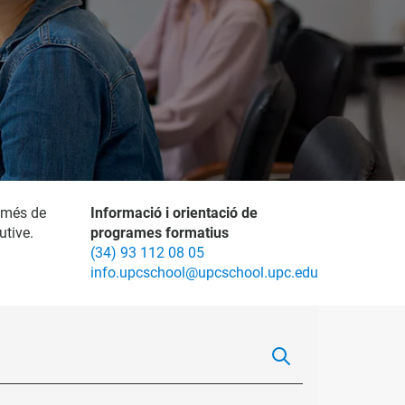
 més de
Informació i orientació de
utive.
programes formatius
(34) 93 112 08 05
info.upcschool@upcschool.upc.edu