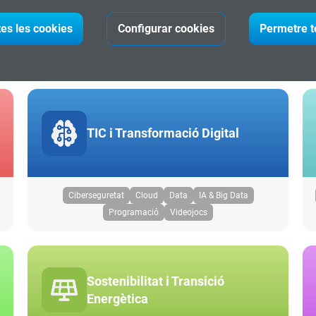
tes les cookies
Configurar cookies
Permetre t
ma per àrea de coneixemen
TIC i Transformació Digital
Ciberseguretat
Cloud
Data
IA & Big Data
Programació
Videojocs
Sostenibilitat i Transició
Energètica