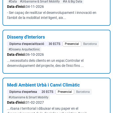
#Data
#Urbanisme & Smart Mobility
#IA & Big Data
Data d'inici:
04-11-2026
- Ser capaç de realitzar el desenvolupament i innovació en
l'àmbit de la mobilitat intel·ligent, aix...
Disseny d'Interiors
Diploma d'especialització
30 ECTS
Presencial
Barcelona
#Disseny Arquitectònic
Data d'inici:
06-10-2026
...necessitats dels clients en un espai.Controlar el
desenvolupament del projecte, des de l'inici fins ...
Medi Ambient Urbà i Canvi Climàtic
Diploma d'expertesa
20 ECTS
Presencial
Barcelona
#Urbanisme & Smart Mobility
Data d'inici:
01-02-2027
...rbana i territorial i dibuixar el seu paper en el