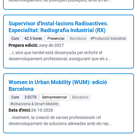
desenvolupament de polítiques públiques, amb un en...
Supervisor d'Instal·lacions Radioactives.
Especialitat: Radiografia Industrial (RX)
Curs
42.5 hores
Presencial
Barcelona
#Producció Industrial
Propera edició:
Juny de 2027
...r, sinó que també està dissenyada per enfortir el
desenvolupament professional, assegurant que els s...
Women in Urban Mobility (WUM): edició
Barcelona
Curs
3 ECTS
Semipresencial
Barcelona
#Urbanisme & Smart Mobility
Data d'inici:
26-10-2026
...eixement, la creació de xarxes professionals i el
desenvolupament de solucions alineades amb els rep...