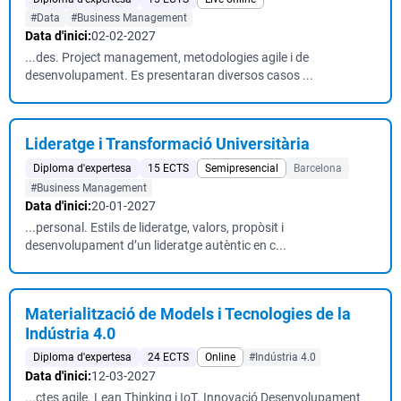
#Data
#Business Management
Data d'inici:
02-02-2027
...des. Project management, metodologies agile i de
desenvolupament. Es presentaran diversos casos ...
Lideratge i Transformació Universitària
Diploma d'expertesa
15 ECTS
Semipresencial
Barcelona
#Business Management
Data d'inici:
20-01-2027
...personal. Estils de lideratge, valors, propòsit i
desenvolupament d’un lideratge autèntic en c...
Materialització de Models i Tecnologies de la
Indústria 4.0
Diploma d'expertesa
24 ECTS
Online
#Indústria 4.0
Data d'inici:
12-03-2027
...ctes agile. Lean Thinking i IoT. Innovació Desenvolupament