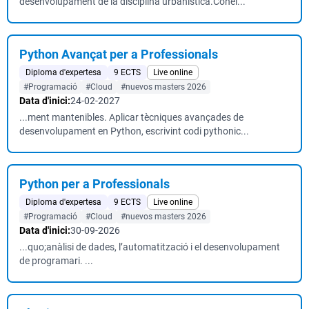
desenvolupament de la disciplina urbanística.Conèi...
Python Avançat per a Professionals
Diploma d'expertesa
9 ECTS
Live online
#Programació
#Cloud
#nuevos masters 2026
Data d'inici:
24-02-2027
...ment mantenibles. Aplicar tècniques avançades de
desenvolupament en Python, escrivint codi pythonic...
Python per a Professionals
Diploma d'expertesa
9 ECTS
Live online
#Programació
#Cloud
#nuevos masters 2026
Data d'inici:
30-09-2026
...quo;anàlisi de dades, l’automatització i el desenvolupament
de programari. ...