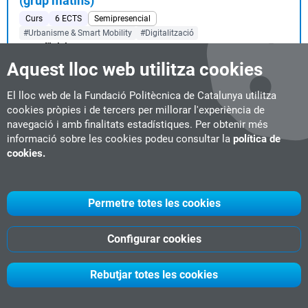
(grup matins)
Curs
6 ECTS
Semipresencial
#Urbanisme & Smart Mobility
#Digitalització
Data d'inici:
14-09-2026
...troducció al digital twins i al procés enfocat al
Aquest lloc web utilitza cookies
desenvolupament d'una rèplica digital d'un actiu m...
El lloc web de la Fundació Politècnica de Catalunya utilitza
cookies pròpies i de tercers per millorar l'experiència de
navegació i amb finalitats estadístiques. Per obtenir més
Digital Twins for Smart Mobility: edició Istanbul
informació sobre les cookies podeu consultar la
política de
(grup migdia)
cookies.
Curs
6 ECTS
Semipresencial
#Urbanisme & Smart Mobility
#Digitalització
Data d'inici:
14-09-2026
Permetre totes les cookies
...troducció al digital twins i al procés enfocat al
desenvolupament d'una rèplica digital d'un actiu m...
Configurar cookies
Digital Twins for Smart Mobility: edició
Rebutjar totes les cookies
Tessalònica
Curs
6 ECTS
Semipresencial