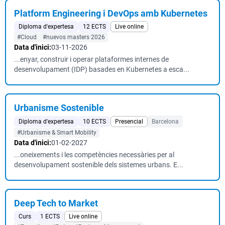
Platform Engineering i DevOps amb Kubernetes
Diploma d'expertesa
12 ECTS
Live online
#Cloud
#nuevos masters 2026
Data d'inici:
03-11-2026
...enyar, construir i operar plataformes internes de
desenvolupament (IDP) basades en Kubernetes a esca...
Urbanisme Sostenible
Diploma d'expertesa
10 ECTS
Presencial
Barcelona
#Urbanisme & Smart Mobility
Data d'inici:
01-02-2027
...oneixements i les competències necessàries per al
desenvolupament sostenible dels sistemes urbans. E...
Deep Tech to Market
Curs
1 ECTS
Live online