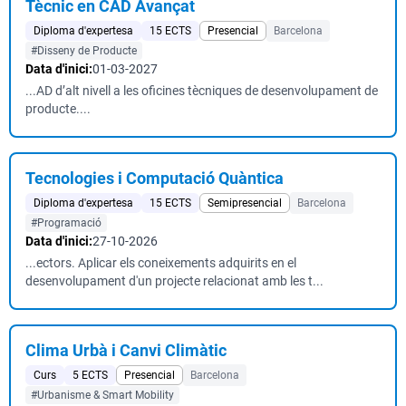
Tècnic en CAD Avançat
Diploma d'expertesa
15 ECTS
Presencial
Barcelona
#Disseny de Producte
Data d'inici:
01-03-2027
...AD d’alt nivell a les oficines tècniques de desenvolupament de
producte....
Tecnologies i Computació Quàntica
Diploma d'expertesa
15 ECTS
Semipresencial
Barcelona
#Programació
Data d'inici:
27-10-2026
...ectors. Aplicar els coneixements adquirits en el
desenvolupament d'un projecte relacionat amb les t...
Clima Urbà i Canvi Climàtic
Curs
5 ECTS
Presencial
Barcelona
#Urbanisme & Smart Mobility