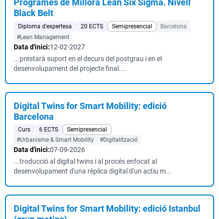
Programes de Millora Lean Six Sigma. Nivell
Black Belt
Diploma d'expertesa
20 ECTS
Semipresencial
Barcelona
#Lean Management
Data d'inici:
12-02-2027
...prestarà suport en el decurs del postgrau i en el
desenvolupament del projecte final....
Digital Twins for Smart Mobility: edició
Barcelona
Curs
6 ECTS
Semipresencial
#Urbanisme & Smart Mobility
#Digitalització
Data d'inici:
07-09-2026
...troducció al digital twins i al procés enfocat al
desenvolupament d'una rèplica digital d'un actiu m...
Digital Twins for Smart Mobility: edició Istanbul