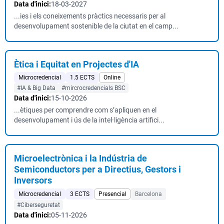
Data d'inici:
18-03-2027
...ies i els coneixements pràctics necessaris per al
desenvolupament sostenible de la ciutat en el camp...
Ètica i Equitat en Projectes d'IA
Microcredencial
1.5 ECTS
Online
#IA & Big Data
#mircrocredencials BSC
Data d'inici:
15-10-2026
...ètiques per comprendre com s’apliquen en el
desenvolupament i ús de la intel·ligència artifici...
Microelectrònica i la Indústria de
Semiconductors per a Directius, Gestors i
Inversors
Microcredencial
3 ECTS
Presencial
Barcelona
#Ciberseguretat
Data d'inici:
05-11-2026