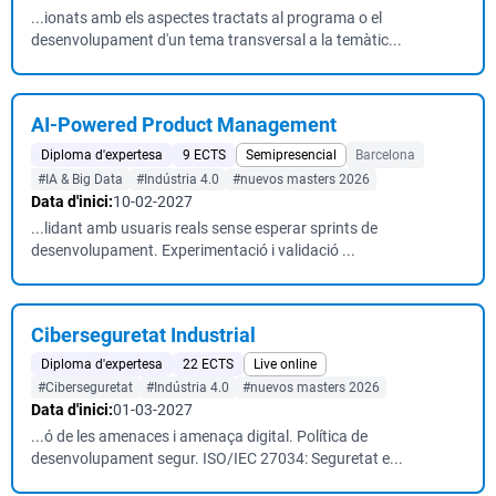
...ionats amb els aspectes tractats al programa o el
desenvolupament d'un tema transversal a la temàtic...
AI-Powered Product Management
Diploma d'expertesa
9 ECTS
Semipresencial
Barcelona
#IA & Big Data
#Indústria 4.0
#nuevos masters 2026
Data d'inici:
10-02-2027
...lidant amb usuaris reals sense esperar sprints de
desenvolupament. Experimentació i validació ...
Ciberseguretat Industrial
Diploma d'expertesa
22 ECTS
Live online
#Ciberseguretat
#Indústria 4.0
#nuevos masters 2026
Data d'inici:
01-03-2027
...ó de les amenaces i amenaça digital. Política de
desenvolupament segur. ISO/IEC 27034: Seguretat e...