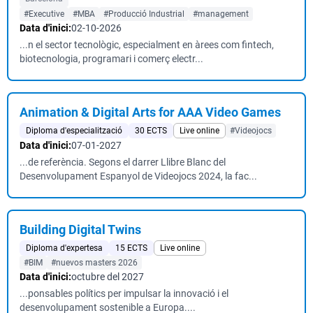
#Executive
#MBA
#Producció Industrial
#management
Data d'inici:
02-10-2026
...n el sector tecnològic, especialment en àrees com fintech,
biotecnologia, programari i comerç electr...
Animation & Digital Arts for AAA Video Games
Diploma d'especialització
30 ECTS
Live online
#Videojocs
Data d'inici:
07-01-2027
...de referència. Segons el darrer Llibre Blanc del
Desenvolupament Espanyol de Videojocs 2024, la fac...
Building Digital Twins
Diploma d'expertesa
15 ECTS
Live online
#BIM
#nuevos masters 2026
Data d'inici:
octubre del 2027
...ponsables polítics per impulsar la innovació i el
desenvolupament sostenible a Europa....