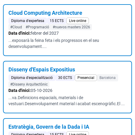
Cloud Computing Architecture
Diploma d'expertesa
15 ECTS
Live online
#Cloud
#Programació
#nuevos masters 2026
Data d'inici:
febrer del 2027
...exposarà la feina feta i els progressos en el seu
desenvolupament....
Disseny d'Espais Expositius
Diploma d'especialització
30 ECTS
Presencial
Barcelona
#Disseny Arquitectònic
Data d'inici:
05-10-2026
...va.Definicions espacials, materials i de
vestuari.Desenvolupament material i acabat escenogràfic.El ...
Estratègia, Govern de la Dada i IA
Diploma d'expertesa
15 ECTS
Live online