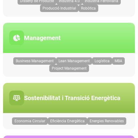
Disseny de Producte
Indústria 4.0
Indústria Ferroviària
Producció Industrial
Robòtica
Management
Business Management
Lean Management
Logística
MBA
Project Management
Sostenibilitat i Transició Energètica
Economia Circular
Eficiència Energètica
Energies Renovables