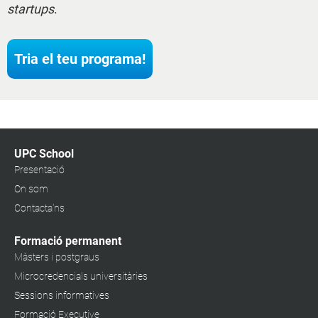
startups
.
Tria el teu programa!
UPC School
Presentació
On som
Contacta'ns
Formació permanent
Màsters i postgraus
Microcredencials universitàries
Sessions informatives
Formació Executive