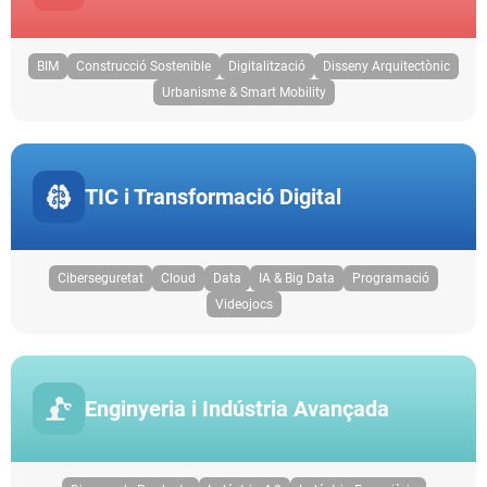
BIM
Construcció Sostenible
Digitalització
Disseny Arquitectònic
Urbanisme & Smart Mobility
TIC i Transformació Digital
Ciberseguretat
Cloud
Data
IA & Big Data
Programació
Videojocs
Enginyeria i Indústria Avançada