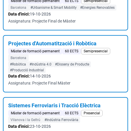
Màster de formació permanent
60 ECTS
Semipresencial
Barcelona
#Urbanisme & Smart Mobility
#Energies Renovables
Data d'inici:
19-10-2026
Assignatura: Projecte Final de Màster
Projectes d'Automatització i Robòtica
Màster de formació permanent
60 ECTS
Semipresencial
Barcelona
#Robòtica
#Indústria 4.0
#Disseny de Producte
#Producció Industrial
Data d'inici:
14-10-2026
Assignatura: Projecte Final Màster
Sistemes Ferroviaris i Tracció Elèctrica
Màster de formació permanent
60 ECTS
Presencial
Vilanova i la Geltrú
#Indústria Ferroviària
Data d'inici:
23-10-2026