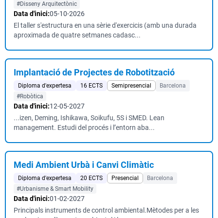
#Disseny Arquitectònic
Data d'inici:
05-10-2026
El taller s'estructura en una sèrie d'exercicis (amb una durada
aproximada de quatre setmanes cadasc...
Implantació de Projectes de Robotització
Diploma d'expertesa
16 ECTS
Semipresencial
Barcelona
#Robòtica
Data d'inici:
12-05-2027
...izen, Deming, Ishikawa, Soikufu, 5S i SMED. Lean
management. Estudi del procés i l’entorn aba...
Medi Ambient Urbà i Canvi Climàtic
Diploma d'expertesa
20 ECTS
Presencial
Barcelona
#Urbanisme & Smart Mobility
Data d'inici:
01-02-2027
Principals instruments de control ambiental.Mètodes per a les