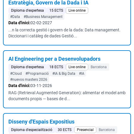
Estratègia, Govern de la Dada i IA
Diploma d'expertesa
15 ECTS
Live online
#Data
#Business Management
Data d'inici:
02-02-2027
...n la correcta gestió i govern de la dada: Data management.
Diccionari i catàleg de dades Gestió...
AI Engineering per a Desenvolupadors
Diploma d'expertesa
18 ECTS
Live online
Barcelona
#Cloud
#Programació
#IA & Big Data
#IA
#nuevos masters 2026
Data d'inici:
03-11-2026
RAG (Retrieval Augmented Generation): alimentar el model amb
documents propis — bases de d...
Disseny d'Espais Expositius
Diploma d'especialització
30 ECTS
Presencial
Barcelona