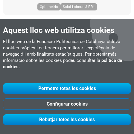
Optometria
Salut Laboral & PRL
Aquest lloc web utilitza cookies
El lloc web de la Fundació Politècnica de Catalunya utilitza
Programes Executive
cookies pròpies i de tercers per millorar l'experiència de
navegació i amb finalitats estadístiques. Per obtenir més
Els programes executive de la UPC School et
informació sobre les cookies podeu consultar la
política de
preparen per a prendre decisions empresarials
cookies.
estratègiques i aportar les solucions
transformadores que demana el context canviant
d'avui dia. Adquireix noves habilitats professionals
Permetre totes les cookies
i personals en direcció, lideratge i transformació
de negocis i empreses, unitats operatives o
Configurar cookies
startups
.
Rebutjar totes les cookies
Tria el teu programa!