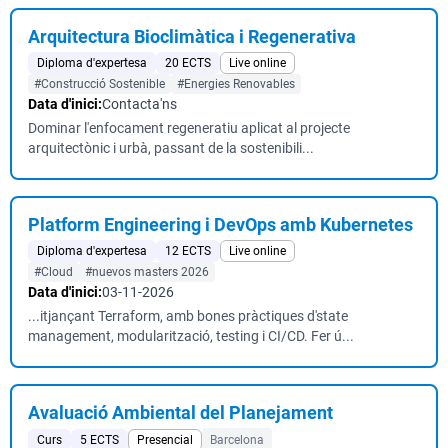
Arquitectura Bioclimàtica i Regenerativa
Diploma d'expertesa
20 ECTS
Live online
#Construcció Sostenible
#Energies Renovables
Data d'inici:
Contacta'ns
Dominar l'enfocament regeneratiu aplicat al projecte
arquitectònic i urbà, passant de la sostenibili...
Platform Engineering i DevOps amb Kubernetes
Diploma d'expertesa
12 ECTS
Live online
#Cloud
#nuevos masters 2026
Data d'inici:
03-11-2026
...itjançant Terraform, amb bones pràctiques d'state
management, modularització, testing i CI/CD. Fer ú...
Avaluació Ambiental del Planejament
Curs
5 ECTS
Presencial
Barcelona