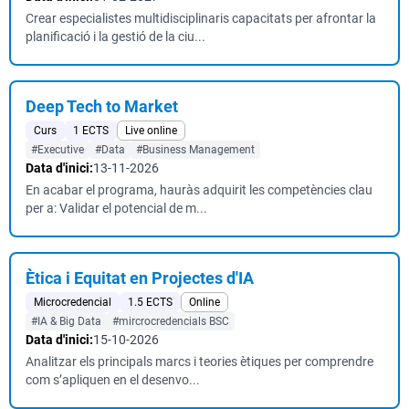
Crear especialistes multidisciplinaris capacitats per afrontar la
planificació i la gestió de la ciu...
Deep Tech to Market
Curs
1 ECTS
Live online
#Executive
#Data
#Business Management
Data d'inici:
13-11-2026
En acabar el programa, hauràs adquirit les competències clau
per a: Validar el potencial de m...
Ètica i Equitat en Projectes d'IA
Microcredencial
1.5 ECTS
Online
#IA & Big Data
#mircrocredencials BSC
Data d'inici:
15-10-2026
Analitzar els principals marcs i teories ètiques per comprendre
com s’apliquen en el desenvo...