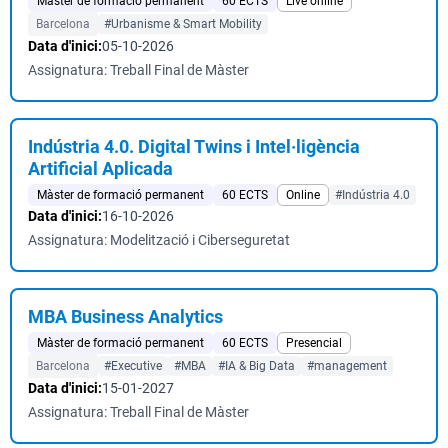
Màster de formació permanent
60 ECTS
Live online
Barcelona
#Urbanisme & Smart Mobility
Data d'inici:
05-10-2026
Assignatura: Treball Final de Màster
Indústria 4.0. Digital Twins i Intel·ligència
Artificial Aplicada
Màster de formació permanent
60 ECTS
Online
#Indústria 4.0
Data d'inici:
16-10-2026
Assignatura: Modelització i Ciberseguretat
MBA Business Analytics
Màster de formació permanent
60 ECTS
Presencial
Barcelona
#Executive
#MBA
#IA & Big Data
#management
Data d'inici:
15-01-2027
Assignatura: Treball Final de Màster