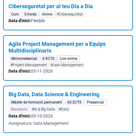
Ciberseguretat per al teu Dia a Dia
Curs
5 hores
Online
#Ciberseguretat
Data d'inici:
Flexible
Agile Project Management per a Equips
Multidisciplinaris
Microcredencial
6 ECTS
Live online
#Project Management
#Lean Management
Data d'inici:
03-11-2026
Big Data, Data Science & Engineering
Màster de formació permanent
60 ECTS
Presencial
Barcelona
#IA & Big Data
#Data
Data d'inici:
05-10-2026
Assignatura: Data Management