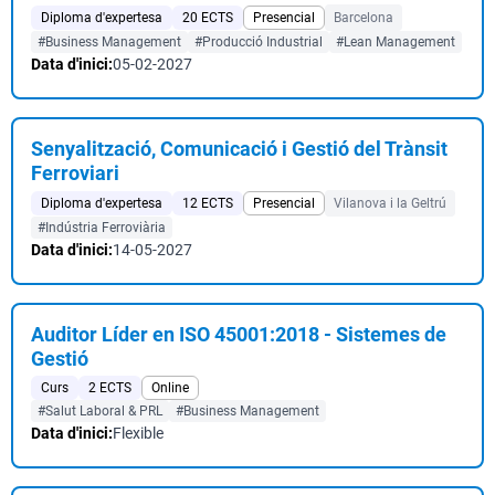
Diploma d'expertesa
20 ECTS
Presencial
Barcelona
#Business Management
#Producció Industrial
#Lean Management
Data d'inici:
05-02-2027
Senyalització, Comunicació i Gestió del Trànsit
Ferroviari
Diploma d'expertesa
12 ECTS
Presencial
Vilanova i la Geltrú
#Indústria Ferroviària
Data d'inici:
14-05-2027
Auditor Líder en ISO 45001:2018 - Sistemes de
Gestió
Curs
2 ECTS
Online
#Salut Laboral & PRL
#Business Management
Data d'inici:
Flexible